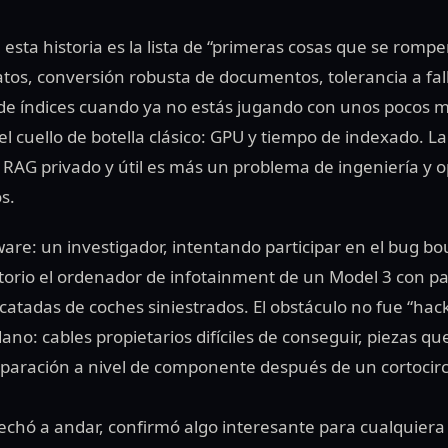
esta historia es la lista de “primeras cosas que se romp
atos, conversión robusta de documentos, tolerancia a fall
 índices cuando ya no estás jugando con unos pocos mi
 cuello de botella clásico: GPU y tiempo de indexado. La
un RAG privado y útil es más un problema de ingeniería y
s.
are: un investigador, intentando participar en el bug bo
orio el ordenador de infotainment de un Model 3 con pant
atadas de coches siniestrados. El obstáculo no fue “hack
: cables propietarios difíciles de conseguir, piezas q
eparación a nivel de componente después de un cortocirc
 echó a andar, confirmó algo interesante para cualquier