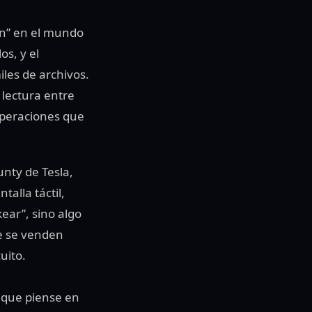
en” en el mundo
os, y el
les de archivos.
 lectura entre
 operaciones que
unty de Tesla,
alla táctil,
ear”, sino algo
ue se venden
uito.
a que piense en