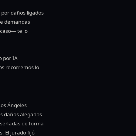
 por daños ligados
a de demandas
 caso— te lo
o por IA
os recorremos lo
Los Ángeles
os daños alegados
iseñadas de forma
 El jurado fijó