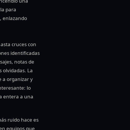
encendió una
ela para
i, enlazando
 hasta cruces con
ones identificadas
ajes, notas de
 olvidadas. La
 a organizar y
nteresante: lo
a entera a una
 más ruido hace es
s en equipos que