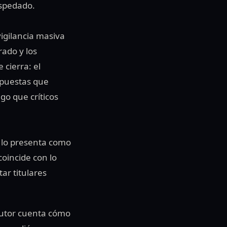
ospedado.
vigilancia masiva
ado y los
cierra: el
opuestas que
go que críticos
e lo presenta como
coincide con lo
tar titulares
autor cuenta cómo