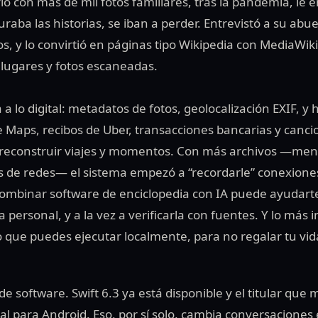
o con más de mil fotos familiares, tras la pandemia, le 
uraba las historias, se iban a perder. Entrevistó a su abu
s, y lo convirtió en páginas tipo Wikipedia con MediaWik
 lugares y fotos escaneadas.
a a lo digital: metadatos de fotos, geolocalización EXIF, y
e Maps, recibos de Uber, transacciones bancarias y canci
reconstruir viajes y momentos. Con más archivos —mens
s de redes— el sistema empezó a “recordarle” conexiones
 combinar software de enciclopedia con IA puede ayudarte
a personal, y a la vez a verificarla con fuentes. Y lo más i
 que puedes ejecutar localmente, para no regalar tu vid
de software. Swift 6.3 ya está disponible y el titular que
ial para Android. Eso, por sí solo, cambia conversacione