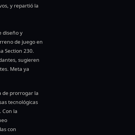
os, y repartió la
e diseño y
rreno de juego en
a Section 230.
dantes, sugieren
tes. Meta ya
 de prorrogar la
sas tecnológicas
. Con la
aneo
das con