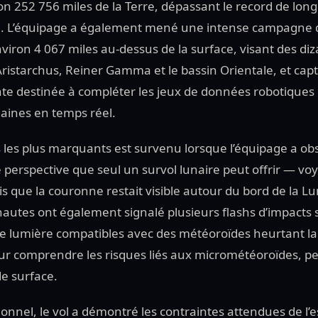
 252 756 miles de la Terre, dépassant le record de long
0. L’équipage a également mené une intense campagne d
viron 4 067 miles au-dessus de la surface, visant des diz
’Aristarchus, Reiner Gamma et le bassin Orientale, et ca
e destinée à compléter les jeux de données robotiques 
aines en temps réel.
les plus marquants est survenu lorsque l’équipage a ob
 perspective que seul un survol lunaire peut offrir — vo
dis que la couronne restait visible autour du bord de la L
nautes ont également signalé plusieurs flashs d’impacts 
e lumière compatibles avec des météoroïdes heurtant la
ur comprendre les risques liés aux micrométéoroïdes, pe
de surface.
ionnel, le vol a démontré les contraintes attendues de l’e