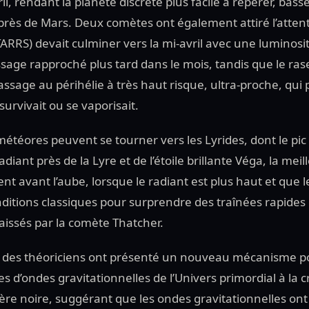
il, rendant la planète discrète plus facile à repérer, basse
, près de Mars. Deux comètes ont également attiré l’atten
ARRS) devait culminer vers la mi-avril avec une luminosi
sage rapproché plus tard dans le mois, tandis que le ras
passage au périhélie à très haut risque, ultra-proche, qui
survivait ou se vaporisait.
téores peuvent se tourner vers les Lyrides, dont le pic 
adiant près de la Lyre et de l’étoile brillante Véga, la me
t avant l’aube, lorsque le radiant est plus haut et que le 
itions classiques pour surprendre des traînées rapides
laissés par la comète Thatcher.
 des théoriciens ont présenté un nouveau mécanisme pou
s d’ondes gravitationnelles de l’Univers primordial à la 
ère noire, suggérant que les ondes gravitationnelles ont