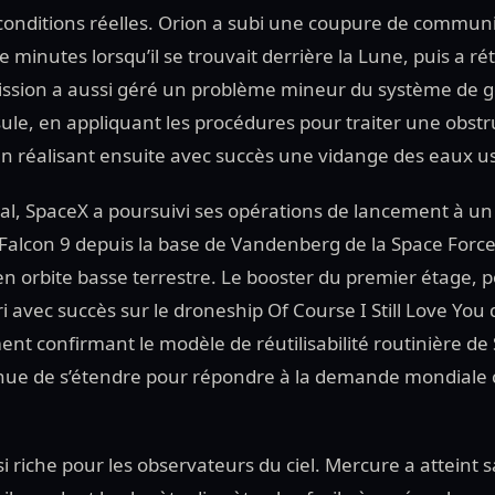
onditions réelles. Orion a subi une coupure de communi
 minutes lorsqu’il se trouvait derrière la Lune, puis a rét
ission a aussi géré un problème mineur du système de g
ule, en appliquant les procédures pour traiter une obstru
 en réalisant ensuite avec succès une vidange des eaux u
l, SpaceX a poursuivi ses opérations de lancement à u
Falcon 9 depuis la base de Vandenberg de la Space Force
k en orbite basse terrestre. Le booster du premier étage, 
ri avec succès sur le droneship Of Course I Still Love You 
nt confirmant le modèle de réutilisabilité routinière de
inue de s’étendre pour répondre à la demande mondiale 
si riche pour les observateurs du ciel. Mercure a atteint 