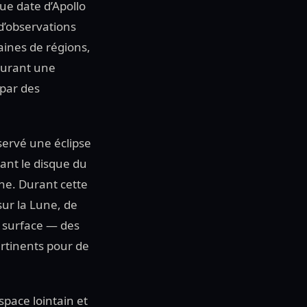
ue date d’Apollo
’observations
aines de régions,
pturant une
par des
servé une éclipse
yant le disque du
une. Durant cette
sur la Lune, de
 surface — des
rtinents pour de
space lointain et