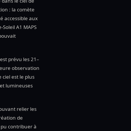
 dans le ciel de
tion : la comète
té accessible aux
e-Soleil A1 MAPS
 pouvait
est prévu les 21–
illeure observation
ciel est le plus
 et lumineuses
vant relier les
création de
 pu contribuer à