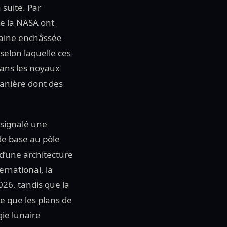
suite. Par
de la NASA ont
naine enchâssée
selon laquelle ces
dans les noyaux
manière dont des
a signalé une
de base au pôle
d’une architecture
ernational, la
026, tandis que la
e que les plans de
gie lunaire