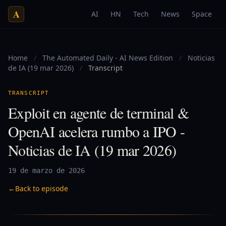
A
AI
HN
Tech
News
Space
Home
/
The Automated Daily - AI News Edition
/
Noticias
de IA (19 mar 2026)
/
Transcript
TRANSCRIPT
Exploit en agente de terminal &
OpenAI acelera rumbo a IPO -
Noticias de IA (19 mar 2026)
19 de marzo de 2026
←
Back to episode