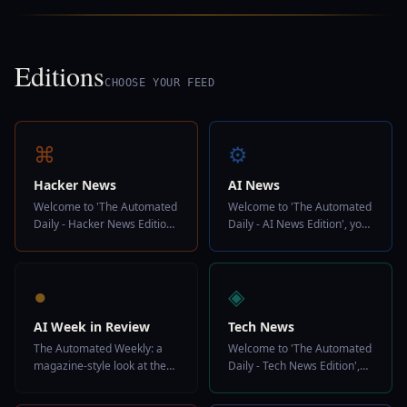
Editions
CHOOSE YOUR FEED
⌘
⚙
Hacker News
AI News
Welcome to 'The Automated
Welcome to 'The Automated
Daily - Hacker News Edition',
Daily - AI News Edition', your
your ultimate source for a
ultimate source for a
streamlined and insightful
streamlined and insightful
daily news experience.
daily news experience.
●
◈
AI Week in Review
Tech News
The Automated Weekly: a
Welcome to 'The Automated
magazine-style look at the
Daily - Tech News Edition',
forces shaping artificial
your ultimate source for a
intelligence, designed not
streamlined and insightful