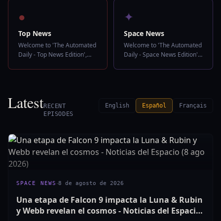
for engineers, but for
daily news experience.
●
✦
anyone trying to understand
where the industry is
Top News
Space News
heading.
Welcome to 'The Automated
Welcome to 'The Automated
Daily - Top News Edition',
Daily - Space News Edition',
your ultimate source for a
your ultimate source for a
streamlined and insightful
streamlined and insightful
daily news experience.
daily news experience.
Latest
English
Español
Français
RECENT
EPISODES
·
SPACE NEWS
8 de agosto de 2026
Una etapa de Falcon 9 impacta la Luna & Rubin
y Webb revelan el cosmos - Noticias del Espacio