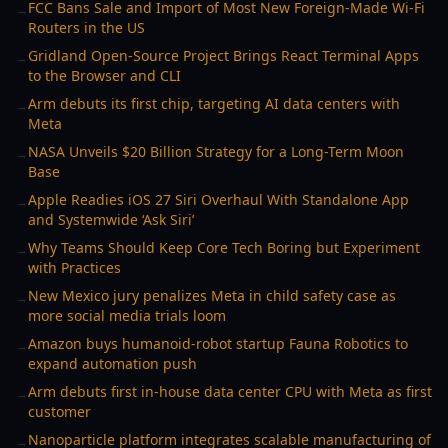
FCC Bans Sale and Import of Most New Foreign-Made Wi‑Fi
→
Routers in the US
Gridland Open-Source Project Brings React Terminal Apps
→
to the Browser and CLI
Arm debuts its first chip, targeting AI data centers with
→
Meta
NASA Unveils $20 Billion Strategy for a Long-Term Moon
→
Base
Apple Readies iOS 27 Siri Overhaul With Standalone App
→
and Systemwide ‘Ask Siri’
Why Teams Should Keep Core Tech Boring but Experiment
→
with Practices
New Mexico jury penalizes Meta in child safety case as
→
more social media trials loom
Amazon buys humanoid-robot startup Fauna Robotics to
→
expand automation push
Arm debuts first in-house data center CPU with Meta as first
→
customer
Nanoparticle platform integrates scalable manufacturing of
→