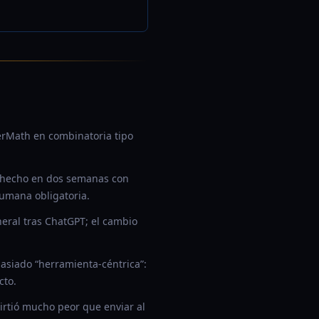
erMath en combinatoria tipo
o hecho en dos semanas con
humana obligatoria.
neral tras ChatGPT; el cambio
asiado “herramienta-céntrica”:
cto.
rtió mucho peor que enviar al