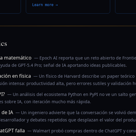
Learn more →
ics
ma matemático
— Epoch AI reporta que un reto abierto de Fronti
yuda de GPT-5.4 Pro; señal de IA aportando ideas publicables.
ción en física
— Un físico de Harvard describe un paper teóric
ón intensa: productividad alta, pero errores sutiles y validación 
I?
— Un análisis del ecosistema Python en PyPI no ve un salto ge
s sobre IA, con iteración mucho más rápida.
 de IA
— Un ingeniero advierte que la conversación se volvió dem
desarrollador y debates repetidos que desplazan el valor del produ
atGPT falla
— Walmart probó compras dentro de ChatGPT y convi