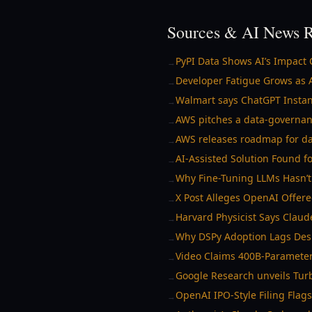
Sources & AI News R
PyPI Data Shows AI’s Impact 
→
Developer Fatigue Grows as A
→
Walmart says ChatGPT Instan
→
AWS pitches a data-governan
→
AWS releases roadmap for da
→
AI-Assisted Solution Found 
→
Why Fine-Tuning LLMs Hasn
→
X Post Alleges OpenAI Offer
→
Harvard Physicist Says Clau
→
Why DSPy Adoption Lags Desp
→
Video Claims 400B-Paramete
→
Google Research unveils Tur
→
OpenAI IPO-Style Filing Fla
→