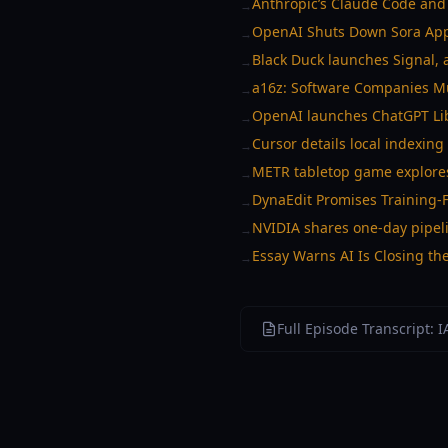
Anthropic’s Claude Code and
→
OpenAI Shuts Down Sora App,
→
Black Duck launches Signal, 
→
a16z: Software Companies M
→
OpenAI launches ChatGPT Libr
→
Cursor details local indexin
→
METR tabletop game explores
→
DynaEdit Promises Training-F
→
NVIDIA shares one-day pipel
→
Essay Warns AI Is Closing th
→
Full Episode Transcript: 