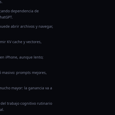
s.
acando dependencia de
ChatGPT.
puede abrir archivos y navegar,
ir KV cache y vectores,
en iPhone, aunque lento;
ió masivo: prompts mejores,
mucho mayor: la ganancia va a
el trabajo cognitivo rutinario
al.