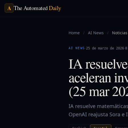
The Automated
Daily
A
Home
/
AI News
/
Noticias
·
·
AI NEWS
25 de marzo de 2026
8
IA resuelv
aceleran in
(25 mar 20
IA resuelve matemáticas
OpenAI reajusta Sora e I