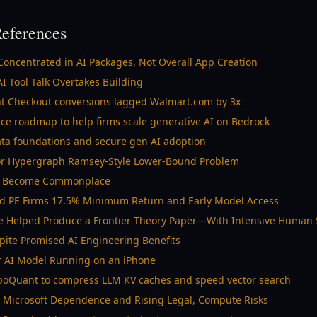
eferences
Concentrated in AI Packages, Not Overall App Creation
I Tool Talk Overtakes Building
t Checkout conversions lagged Walmart.com by 3x
ce roadmap to help firms scale generative AI on Bedrock
ta foundations and secure gen AI adoption
for Hypergraph Ramsey-Style Lower-Bound Problem
’t Become Commonplace
ed PE Firms 17.5% Minimum Return and Early Model Access
de Helped Produce a Frontier Theory Paper—With Intensive Human 
ite Promised AI Engineering Benefits
r AI Model Running on an iPhone
boQuant to compress LLM KV caches and speed vector search
gs Microsoft Dependence and Rising Legal, Compute Risks