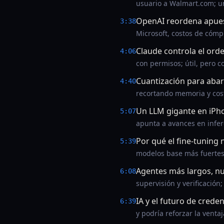
usuario a Walmart.com; un 
OpenAI reordena apues
3:38
Microsoft, costos de cómp
Claude controla el ord
4:06
con permisos; útil, pero c
Cuantización para aba
4:40
recortando memoria y cos
Un LLM gigante en iPh
5:07
apunta a avances en infere
Por qué el fine-tuning
5:39
modelos base más fuertes
Agentes más largos, nu
6:08
supervisión y verificación
IA y el futuro de creden
6:39
y podría reforzar la ventaj