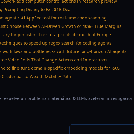
 Cowork add computer-control actions in research preview
 Prompting Disney to Exit $1B Deal
an agentic AI AppSec tool for real-time code scanning
ust Choose Between AI-Driven Growth or 40%+ True Margins
ary for persistent file storage outside much of Europe
g techniques to speed up regex search for coding agents
 workflows and bottlenecks with future long-horizon AI agents
ree Video Edits That Change Actions and Interactions
ine to fine-tune domain-specific embedding models for RAG
e Credential-to-Wealth Mobility Path
IA resuelve un problema matemático & LLMs aceleran investigación 