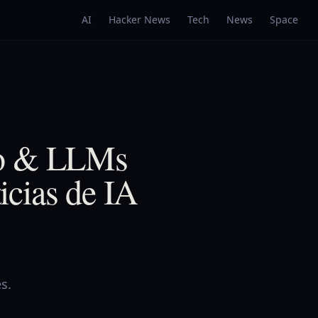
AI
Hacker News
Tech
News
Space
co & LLMs
ticias de IA
s.