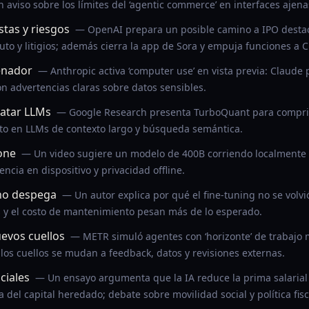
aviso sobre los límites del ‘agentic commerce’ en interfaces ajena
tas y riesgos
— OpenAI prepara un posible camino a IPO dest
uto y litigios; además cierra la app de Sora y empuja funciones a 
enador
— Anthropic activa ‘computer use’ en vista previa: Claude 
on advertencias claras sobre datos sensibles.
ratar LLMs
— Google Research presenta TurboQuant para comprim
to en LLMs de contexto largo y búsqueda semántica.
one
— Un video sugiere un modelo de 400B corriendo localmente 
ncia en dispositivo y privacidad offline.
 no despega
— Un autor explica por qué el fine-tuning no se volv
 y el costo de mantenimiento pesan más de lo esperado.
evos cuellos
— METR simuló agentes con ‘horizonte’ de trabajo 
; los cuellos se mudan a feedback, datos y revisiones externas.
ciales
— Un ensayo argumenta que la IA reduce la prima salarial d
a del capital heredado; debate sobre movilidad social y política fisc