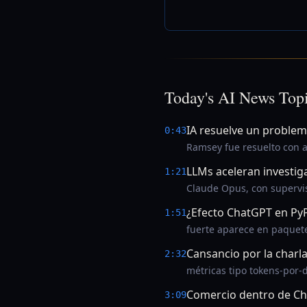
Today's AI News Top
IA resuelve un proble
0:43
Ramsey fue resuelto con a
LLMs aceleran investiga
1:21
Claude Opus, con supervisi
¿Efecto ChatGPT en PyP
1:51
fuerte aparece en paquete
Cansancio por la charla
2:32
métricas tipo tokens-por-
Comercio dentro de Ch
3:09