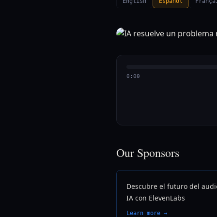
English
Español
França
0:00
Our Sponsors
Descubre el futuro del audi
IA con ElevenLabs
Learn more →