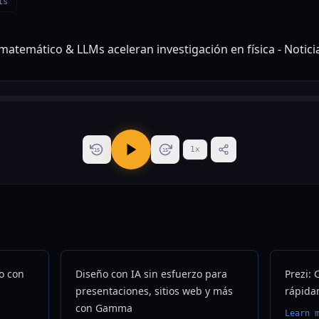
is
1
x
15
15
o con
Diseño con IA sin esfuerzo para
Prezi: 
presentaciones, sitios web y más
rápida
con Gamma
Learn 