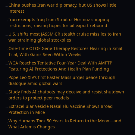
China pushes Iran war diplomacy, but US shows little
→
interest
Iran exempts Iraq from Strait of Hormuz shipping
→
restrictions, raising hopes for oil export rebound
U.S. shifts most JASSM-ER stealth cruise missiles to Iran
→
war, straining global stockpiles
One-Time OTOF Gene Therapy Restores Hearing in Small
→
Trial, With Gains Seen Within Weeks
WGA Reaches Tentative Four-Year Deal With AMPTP
→
Featuring AI Protections And Health Plan Funding
Pope Leo XIV’s first Easter Mass urges peace through
→
dialogue amid global wars
Study finds AI chatbots may deceive and resist shutdown
→
orders to protect peer models
Extracellular Vesicle Nasal Flu Vaccine Shows Broad
→
Protection in Mice
Why Humans Took 50 Years to Return to the Moon—and
→
What Artemis Changes