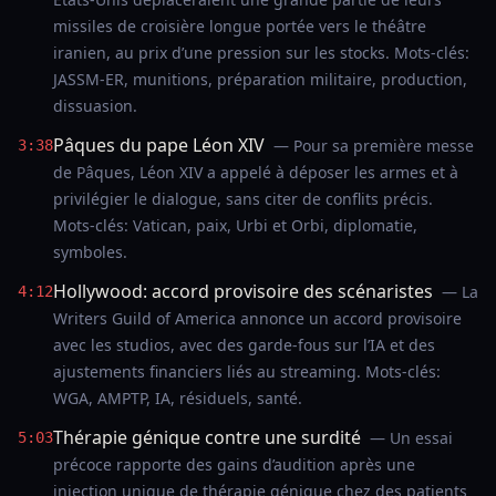
missiles de croisière longue portée vers le théâtre
iranien, au prix d’une pression sur les stocks. Mots-clés:
JASSM-ER, munitions, préparation militaire, production,
dissuasion.
Pâques du pape Léon XIV
— Pour sa première messe
3:38
de Pâques, Léon XIV a appelé à déposer les armes et à
privilégier le dialogue, sans citer de conflits précis.
Mots-clés: Vatican, paix, Urbi et Orbi, diplomatie,
symboles.
Hollywood: accord provisoire des scénaristes
— La
4:12
Writers Guild of America annonce un accord provisoire
avec les studios, avec des garde-fous sur l’IA et des
ajustements financiers liés au streaming. Mots-clés:
WGA, AMPTP, IA, résiduels, santé.
Thérapie génique contre une surdité
— Un essai
5:03
précoce rapporte des gains d’audition après une
injection unique de thérapie génique chez des patients