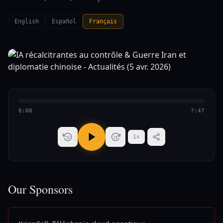
English
Español
Français
0:00
7:47
1
x
15
15
Our Sponsors