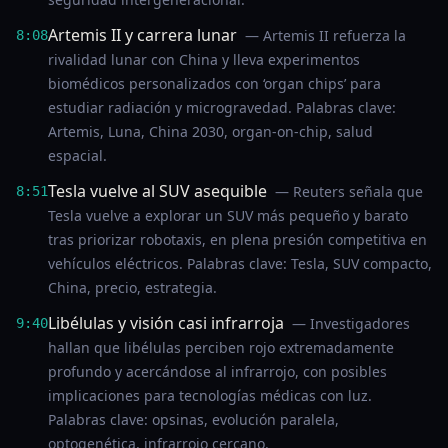
Artemis II y carrera lunar
— Artemis II refuerza la
8:08
rivalidad lunar con China y lleva experimentos
biomédicos personalizados con ‘organ chips’ para
estudiar radiación y microgravedad. Palabras clave:
Artemis, Luna, China 2030, organ-on-chip, salud
espacial.
Tesla vuelve al SUV asequible
— Reuters señala que
8:51
Tesla vuelve a explorar un SUV más pequeño y barato
tras priorizar robotaxis, en plena presión competitiva en
vehículos eléctricos. Palabras clave: Tesla, SUV compacto,
China, precio, estrategia.
Libélulas y visión casi infrarroja
— Investigadores
9:40
hallan que libélulas perciben rojo extremadamente
profundo y acercándose al infrarrojo, con posibles
implicaciones para tecnologías médicas con luz.
Palabras clave: opsinas, evolución paralela,
optogenética, infrarrojo cercano.