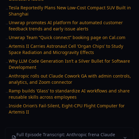
Tesla Reportedly Plans New Low-Cost Compact SUV Built in
→
Shanghai
Unwrap promotes AI platform for automated customer
→
feedback trends and early issue alerts
Unwrap Team “Quick connect” booking page on Cal.com
→
Artemis II Carries Astronaut Cell ‘Organ Chips’ to Study
→
Space Radiation and Microgravity Effects
Why LLM Code Generation Isn’t a Silver Bullet for Software
→
Development
Anthropic rolls out Claude Cowork GA with admin controls,
→
analytics, and Zoom connector
Ramp builds ‘Glass’ to standardize AI workflows and share
→
reusable skills across employees
Inside Orion’s Fail-Silent, Eight-CPU Flight Computer for
→
Artemis II
Full Episode Transcript: Anthropic frena Claude