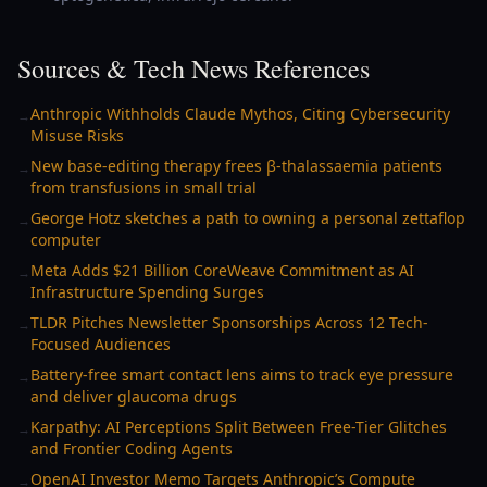
Sources & Tech News References
Anthropic Withholds Claude Mythos, Citing Cybersecurity
→
Misuse Risks
New base-editing therapy frees β-thalassaemia patients
→
from transfusions in small trial
George Hotz sketches a path to owning a personal zettaflop
→
computer
Meta Adds $21 Billion CoreWeave Commitment as AI
→
Infrastructure Spending Surges
TLDR Pitches Newsletter Sponsorships Across 12 Tech-
→
Focused Audiences
Battery-free smart contact lens aims to track eye pressure
→
and deliver glaucoma drugs
Karpathy: AI Perceptions Split Between Free-Tier Glitches
→
and Frontier Coding Agents
OpenAI Investor Memo Targets Anthropic’s Compute
→