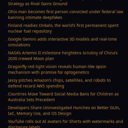
Strategy as Rival Gains Ground
Ohio man becomes first person convicted under federal law
→
banning intimate deepfakes
Finland readies Onkalo, the world’s first permanent spent
→
nuclear fuel repository
Google Gemini adds interactive 3D models and real-time
→
simulations
NASA’s Artemis II milestone heightens scrutiny of China’s
→
2030 crewed Moon plan
Dragonfly red-light vision reveals human-like opsin
→
mechanism with promise for optogenetics
Jassy pitches Amazon’s chips, satellites, and robots to
→
defend record AWS spending
Countries Move Toward Social Media Bans for Children as
→
Australia Sets Precedent
Developers Share Uninvestigated Hunches on Better GUIs,
→
IaC, Memory Use, and OS Design
YouTube rolls out AI avatars for Shorts with watermarks and
→
disclosure labels