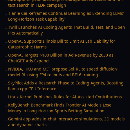
text search in TLDR campaign
Tianle Cai Reframes Continual Learning as Extending LLMs’
→
Long-Horizon Task Capability
Twill Launches AI Coding Agents That Build, Test, and Open
→
PRs Automatically
OpenAI Supports Illinois Bill to Limit AI Lab Liability for
→
Catastrophic Harms
OpenAI Targets $100 Billion in Ad Revenue by 2030 as
→
ChatGPT Ads Expand
NVIDIA, HKU and MIT propose Sol-RL to speed diffusion-
→
model RL using FP4 rollouts and BF16 training
SkyPilot Adds a Research Phase to Coding Agents, Boosting
→
llama.cpp CPU Inference
Linux Kernel Publishes Rules for AI-Assisted Contributions
→
KellyBench Benchmark Finds Frontier AI Models Lose
→
Money in Long-Horizon Sports Betting Simulation
Gemini app adds in-chat interactive simulations, 3D models
→
and dynamic charts