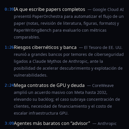
IA que escribe papers completos
— Google Cloud AI
0:39
presentó PaperOrchestra para automatizar el flujo de un
paper (notas, revisión de literatura, figuras, formato) y
PaperWritingBench para evaluarlo con métricas
comparables.
Riesgos cibernéticos y banca
— El Tesoro de EE. UU.
1:26
reunió a grandes bancos por temores de ciberseguridad
ligados a Claude Mythos de Anthropic, ante la
posibilidad de acelerar descubrimiento y explotación de
vulnerabilidades.
Mega contratos de GPU y deuda
— CoreWeave
2:24
amplió un acuerdo masivo con Meta hasta 2032,
elevando su backlog; el caso subraya concentración de
clientes, necesidad de financiamiento y el costo de
escalar infraestructura GPU.
Agentes más baratos con “advisor”
— Anthropic
3:09