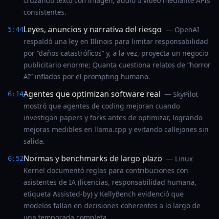
cruzando texto con imagen, audio o video mediante APIs
consistentes.
Leyes, anuncios y narrativa del riesgo
— OpenAI
5:44
respaldó una ley en Illinois para limitar responsabilidad
por “daños catastróficos” y, a la vez, proyecta un negocio
publicitario enorme; Quanta cuestiona relatos de “horror
AI” inflados por el prompting humano.
Agentes que optimizan software real
— SkyPilot
6:14
mostró que agentes de coding mejoran cuando
investigan papers y forks antes de optimizar, logrando
mejoras medibles en llama.cpp y evitando callejones sin
salida.
Normas y benchmarks de largo plazo
— Linux
6:52
Kernel documentó reglas para contribuciones con
asistentes de IA (licencias, responsabilidad humana,
etiqueta Assisted-by) y KellyBench evidenció que
modelos fallan en decisiones coherentes a lo largo de
una temporada completa.