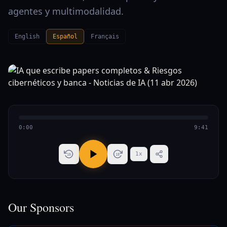
agentes y multimodalidad.
English
Español
Français
0:00
9:41
1
x
15
15
Our Sponsors