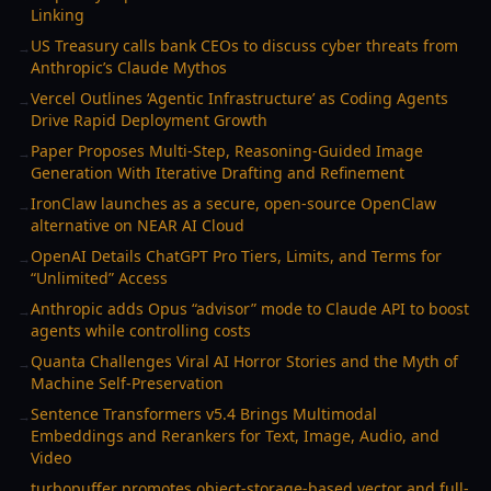
Linking
US Treasury calls bank CEOs to discuss cyber threats from
→
Anthropic’s Claude Mythos
Vercel Outlines ‘Agentic Infrastructure’ as Coding Agents
→
Drive Rapid Deployment Growth
Paper Proposes Multi-Step, Reasoning-Guided Image
→
Generation With Iterative Drafting and Refinement
IronClaw launches as a secure, open-source OpenClaw
→
alternative on NEAR AI Cloud
OpenAI Details ChatGPT Pro Tiers, Limits, and Terms for
→
“Unlimited” Access
Anthropic adds Opus “advisor” mode to Claude API to boost
→
agents while controlling costs
Quanta Challenges Viral AI Horror Stories and the Myth of
→
Machine Self-Preservation
Sentence Transformers v5.4 Brings Multimodal
→
Embeddings and Rerankers for Text, Image, Audio, and
Video
turbopuffer promotes object-storage-based vector and full-
→