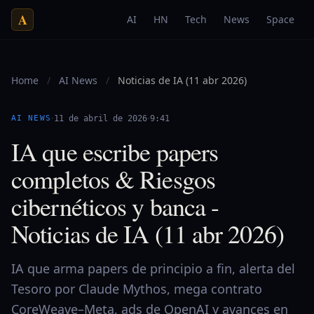
A
AI
HN
Tech
News
Space
Home
/
AI News
/
Noticias de IA (11 abr 2026)
·
·
AI NEWS
11 de abril de 2026
9:41
IA que escribe papers
completos & Riesgos
cibernéticos y banca -
Noticias de IA (11 abr 2026)
IA que arma papers de principio a fin, alerta del
Tesoro por Claude Mythos, mega contrato
CoreWeave–Meta, ads de OpenAI y avances en