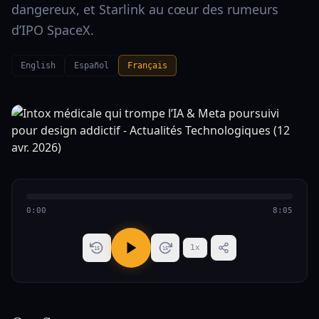
dangereux, et Starlink au cœur des rumeurs
d’IPO SpaceX.
English
Español
Français
0:00
8:05
1
x
15
15