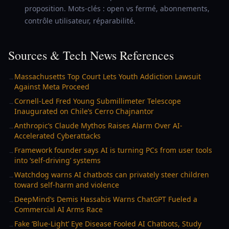
proposition. Mots-clés : open vs fermé, abonnements,
contrôle utilisateur, réparabilité.
Sources & Tech News References
Massachusetts Top Court Lets Youth Addiction Lawsuit
→
Against Meta Proceed
Cornell-Led Fred Young Submillimeter Telescope
→
Inaugurated on Chile’s Cerro Chajnantor
Anthropic’s Claude Mythos Raises Alarm Over AI-
→
Accelerated Cyberattacks
Framework founder says AI is turning PCs from user tools
→
into ‘self-driving’ systems
Watchdog warns AI chatbots can privately steer children
→
toward self-harm and violence
DeepMind’s Demis Hassabis Warns ChatGPT Fueled a
→
Commercial AI Arms Race
Fake ‘Blue-Light’ Eye Disease Fooled AI Chatbots, Study
→