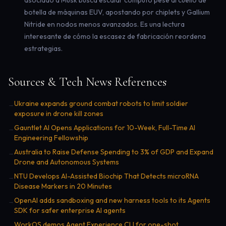
asociado a Musk busca escalar cómputo pese al cuello de
botella de máquinas EUV, apostando por chiplets y Gallium
Nitride en nodos menos avanzados. Es una lectura
interesante de cómo la escasez de fabricación reordena
estrategias.
Sources & Tech News References
Ukraine expands ground combat robots to limit soldier
→
exposure in drone kill zones
Gauntlet AI Opens Applications for 10-Week, Full-Time AI
→
Engineering Fellowship
Australia to Raise Defense Spending to 3% of GDP and Expand
→
Drone and Autonomous Systems
NTU Develops AI-Assisted Biochip That Detects microRNA
→
Disease Markers in 20 Minutes
OpenAI adds sandboxing and new harness tools to its Agents
→
SDK for safer enterprise AI agents
WorkOS demos Agent Experience CLI for one-shot
→