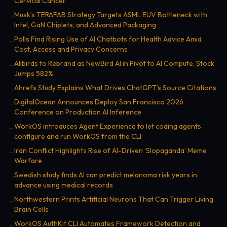
Cervical Cancer
Musk’s TERAFAB Strategy Targets ASML EUV Bottleneck with
→
Intel, GaN Chiplets, and Advanced Packaging
Polls Find Rising Use of AI Chatbots for Health Advice Amid
→
Cost, Access and Privacy Concerns
Allbirds to Rebrand as NewBird AI in Pivot to AI Compute, Stock
→
Jumps 582%
Ahrefs Study Explains What Drives ChatGPT’s Source Citations
→
DigitalOcean Announces Deploy San Francisco 2026
→
Conference on Production AI Inference
WorkOS introduces Agent Experience to let coding agents
→
configure and run WorkOS from the CLI
Iran Conflict Highlights Rise of AI-Driven ‘Slopaganda’ Meme
→
Warfare
Swedish study finds AI can predict melanoma risk years in
→
advance using medical records
Northwestern Prints Artificial Neurons That Can Trigger Living
→
Brain Cells
WorkOS AuthKit CLI Automates Framework Detection and
→