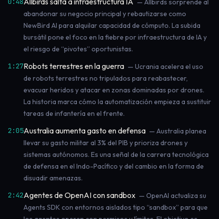
Allbirds salta a infraestructura IA
0:48
— Allbirds sorprende al
abandonar su negocio principal y rebautizarse como
NewBird AI para alquilar capacidad de cómputo. La subida
bursátil pone el foco en la fiebre por infraestructura de IA y
el riesgo de “pivotes” oportunistas.
Robots terrestres en la guerra
1:27
— Ucrania acelera el uso
de robots terrestres no tripulados para reabastecer,
evacuar heridos y atacar en zonas dominadas por drones.
La historia marca cómo la automatización empieza a sustituir
tareas de infantería en el frente.
Australia aumenta gasto en defensa
2:05
— Australia planea
llevar su gasto militar al 3% del PIB y prioriza drones y
sistemas autónomos. Es una señal de la carrera tecnológica
de defensa en el Indo-Pacífico y del cambio en la forma de
disuadir amenazas.
Agentes de OpenAI con sandbox
2:42
— OpenAI actualiza su
Agents SDK con entornos aislados tipo “sandbox” para que