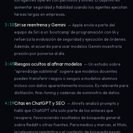
los agentes operen con permisos y límites. El objetivo es
aumentar seguridad y fiabilidad cuando los agentes ejecutan
tareas largas en empresas.
Siri se reentrena y Gemini
3:10
— Apple envía a parte del
equipo de Siri a un ‘bootcamp’ de programación con IA y
refuerza la evaluación de seguridad y ejecución de órdenes.
Además, el acuerdo para usar modelos Gemini muestra la
presión por ponerse al día.
Riesgos ocultos al afinar modelos
3:45
— Un estudio sobre
“aprendizaje subliminal” sugiere que modelos docentes
pueden transferir rasgos o sesgos a modelos alumnos
incluso con datos aparentemente inocuos. Es relevante para
distilación, fine-tuning y cadenas de suministro de datos.
Citas en ChatGPT y SEO
4:19
— Ahrefs analizó prompts y
halló que ChatGPT cita solo parte de los enlaces que
recupera, favoreciendo resultados de búsqueda general
sobre Reddit u otras fuentes. Para medios y marcas, el título,
la relevancia semántica y el contexto de búsqueda pesan