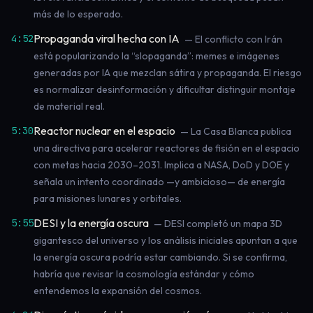
más de lo esperado.
Propaganda viral hecha con IA
4:52
— El conflicto con Irán
está popularizando la “slopaganda”: memes e imágenes
generadas por IA que mezclan sátira y propaganda. El riesgo
es normalizar desinformación y dificultar distinguir montaje
de material real.
Reactor nuclear en el espacio
5:30
— La Casa Blanca publica
una directiva para acelerar reactores de fisión en el espacio
con metas hacia 2030–2031. Implica a NASA, DoD y DOE y
señala un intento coordinado —y ambicioso— de energía
para misiones lunares y orbitales.
DESI y la energía oscura
5:55
— DESI completó un mapa 3D
gigantesco del universo y los análisis iniciales apuntan a que
la energía oscura podría estar cambiando. Si se confirma,
habría que revisar la cosmología estándar y cómo
entendemos la expansión del cosmos.