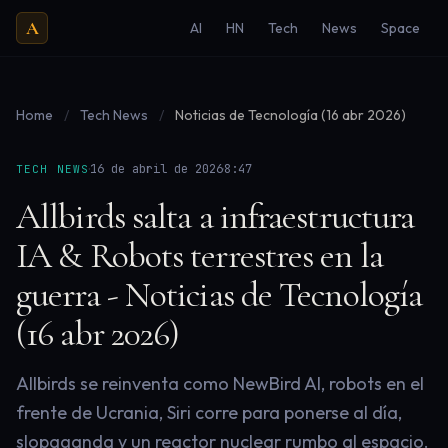
A
AI
HN
Tech
News
Space
Home
/
Tech News
/
Noticias de Tecnología (16 abr 2026)
·
·
16 de abril de 2026
8:47
TECH NEWS
Allbirds salta a infraestructura
IA & Robots terrestres en la
guerra - Noticias de Tecnología
(16 abr 2026)
Allbirds se reinventa como NewBird AI, robots en el
frente de Ucrania, Siri corre para ponerse al día,
slopaganda y un reactor nuclear rumbo al espacio.