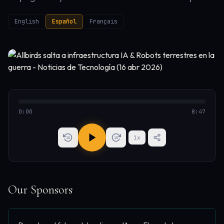
English
Español
Français
0:00
8:47
1
x
15
15
Our Sponsors