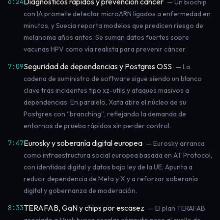
Diagnósticos rápidos y prevención cáncer
6:24
— Un biochip
con IA promete detectar microARN ligados a enfermedad en
minutos, y Suecia reporta modelos que predicen riesgo de
melanoma años antes. Se suman datos fuertes sobre
vacunas HPV como vía realista para prevenir cáncer.
Seguridad de dependencias y Postgres OSS
7:09
— La
cadena de suministro de software sigue siendo un blanco
clave tras incidentes tipo xz-utils y ataques masivos a
dependencias. En paralelo, Xata abre el núcleo de su
Postgres con “branching”, reflejando la demanda de
entornos de prueba rápidos sin perder control.
Eurosky y soberanía digital europea
7:47
— Eurosky arranca
como infraestructura social europea basada en AT Protocol,
con identidad digital y datos bajo ley de la UE. Apunta a
reducir dependencia de Meta y X y a reforzar soberanía
digital y gobernanza de moderación.
TERAFAB, GaN y chips por escasez
8:33
— El plan TERAFAB