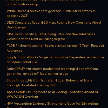
authentication setup
White House directive sets goal for US nuclear reactors in
→
space by 2031
DESI Completes Record 3D Map, Raising New Questions About
→
Dark Energy
a16z: How Robotics, Self-Driving Labs, and New Interfaces
→
Could Form the Next AI Scaling Regime
TLDR Pitches Newsletter Sponsorships Across 12 Tech-Focused
→
Audiences
Supply Chain Attacks Surge as Transitive Dependencies Become
→
a Hidden Global Risk
Dutch DRUP trial shows modest but meaningful benefit from
→
genomics-guided off-label cancer drugs
Study Finds LLMs Can Transfer Hidden Behavioral Traits
→
Through Unrelated Training Data
Apple Sends Siri Engineers to AI Coding Bootcamp Ahead of
→
WWDC Siri Overhaul
HPV Vaccination Evidence Strengthens Case for Eliminating
→