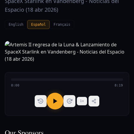
SpaceX Starlink en Vandenberg - Noticias del
Espacio (18 abr 2026)
English
Español
Français
0:00
8:19
1
x
15
15
Our Sponsors