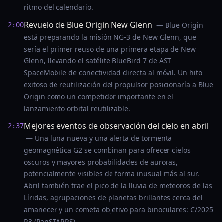
ritmo del calendario.
Revuelo de Blue Origin New Glenn
— Blue Origin
2:00
está preparando la misión NG-3 de New Glenn, que
sería el primer reuso de una primera etapa de New
Glenn, llevando el satélite BlueBird 7 de AST
SpaceMobile de conectividad directa al móvil. Un hito
exitoso de reutilización del propulsor posicionaría a Blue
Origin como un competidor importante en el
lanzamiento orbital reutilizable.
Mejores eventos de observación del cielo en abril
2:37
— Una luna nueva y una alerta de tormenta
geomagnética G2 se combinan para ofrecer cielos
oscuros y mayores probabilidades de auroras,
potencialmente visibles de forma inusual más al sur.
Abril también trae el pico de la lluvia de meteoros de las
Líridas, agrupaciones de planetas brillantes cerca del
amanecer y un cometa objetivo para binoculares: C/2025
R3 (PanSTARRS).