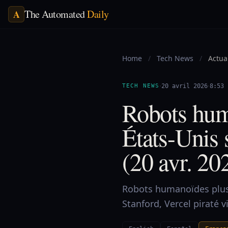
The Automated
Daily
A
Home
/
Tech News
/
Actua
·
·
TECH NEWS
20 avril 2026
8:53
Robots hum
États-Unis 
(20 avr. 20
Robots humanoïdes plus r
Stanford, Vercel piraté v