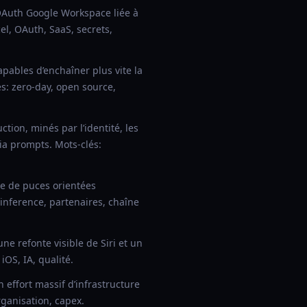
 OAuth Google Workspace liée à
el, OAuth, SaaS, secrets,
pables d’enchaîner plus vite la
és: zero-day, open source,
tion, minés par l’identité, les
via prompts. Mots-clés:
e de puces orientées
 inference, partenaires, chaîne
e refonte visible de Siri et un
iOS, IA, qualité.
effort massif d’infrastructure
rganisation, capex.