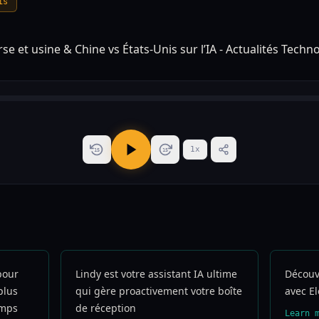
is
1
x
15
15
pour
Lindy est votre assistant IA ultime
Découvr
plus
qui gère proactivement votre boîte
avec E
emps
de réception
Learn 