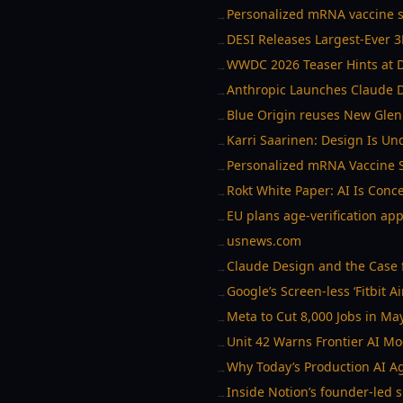
Personalized mRNA vaccine s
→
DESI Releases Largest-Ever 3
→
WWDC 2026 Teaser Hints at 
→
Anthropic Launches Claude D
→
Blue Origin reuses New Glenn
→
Karri Saarinen: Design Is U
→
Personalized mRNA Vaccine S
→
Rokt White Paper: AI Is Con
→
EU plans age-verification ap
→
usnews.com
→
Claude Design and the Case 
→
Google’s Screen-less ‘Fitbit 
→
Meta to Cut 8,000 Jobs in Ma
→
Unit 42 Warns Frontier AI Mo
→
Why Today’s Production AI Ag
→
Inside Notion’s founder-led s
→