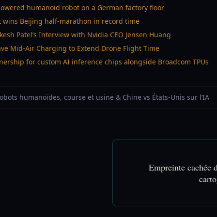
-powered humanoid robot on a German factory floor
ins Beijing half-marathon in record time
esh Patel’s Interview with Nvidia CEO Jensen Huang
e Mid-Air Charging to Extend Drone Flight Time
tnership for custom AI inference chips alongside Broadcom TPUs
Robots humanoïdes, course et usine & Chine vs États-Unis sur l’IA
Empreinte cachée d
cart