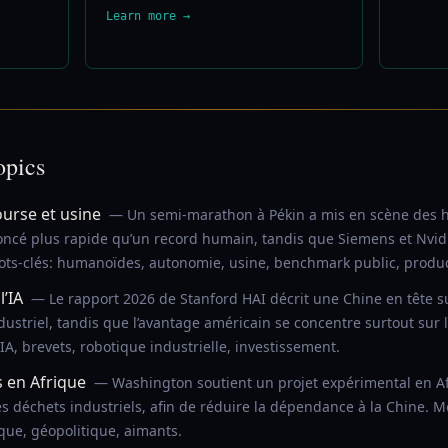
Learn more →
opics
urse et usine
— Un semi-marathon à Pékin a mis en scène des 
cé plus rapide qu’un record humain, tandis que Siemens et Nvidi
Mots-clés: humanoïdes, autonomie, usine, benchmark public, product
l’IA
— Le rapport 2026 de Stanford HAI décrit une Chine en tête sur
ustriel, tandis que l’avantage américain se concentre surtout sur l
 IA, brevets, robotique industrielle, investissement.
s en Afrique
— Washington soutient un projet expérimental en A
s déchets industriels, afin de réduire la dépendance à la Chine. Mo
que, géopolitique, aimants.