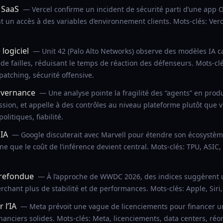
 SaaS
— Vercel confirme un incident de sécurité parti d’une app
ant un accès à des variables d’environnement clients. Mots-clés: Verc
 logiciel
— Unit 42 (Palo Alto Networks) observe des modèles IA ca
n de failles, réduisant le temps de réaction des défenseurs. Mots-cl
patching, sécurité offensive.
uvernance
— Une analyse pointe la fragilité des “agents” en produc
ession, et appelle à des contrôles au niveau plateforme plutôt que 
litiques, fiabilité.
IA
— Google discuterait avec Marvell pour étendre son écosystèm
e que le coût de l’inférence devient central. Mots-clés: TPU, ASIC,
 refondue
— À l’approche de WWDC 2026, des indices suggèrent un
erchant plus de stabilité et de performances. Mots-clés: Apple, Siri, 
r l’IA
— Meta prévoit une vague de licenciements pour financer un 
inanciers solides. Mots-clés: Meta, licenciements, data centers, réo