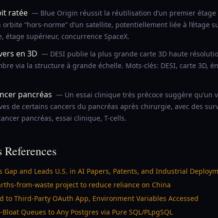
it ratée
— Blue Origin réussit la réutilisation d’un premier étag
 orbite “hors-norme” d’un satellite, potentiellement liée à l’étage s
ite, étage supérieur, concurrence SpaceX.
ivers en 3D
— DESI publie la plus grande carte 3D haute résolution
ombre via la structure à grande échelle. Mots-clés: DESI, carte 3D, 
ncer pancréas
— Un essai clinique très précoce suggère qu’un
ives de certains cancers du pancréas après chirurgie, avec des surv
cer pancréas, essai clinique, T-cells.
 References
s Gap and Leads U.S. in AI Papers, Patents, and Industrial Deploy
arths-from-waste project to reduce reliance on China
ed to Third-Party OAuth App, Environment Variables Accessed
-Bloat Queues to Any Postgres via Pure SQL/PLpgSQL