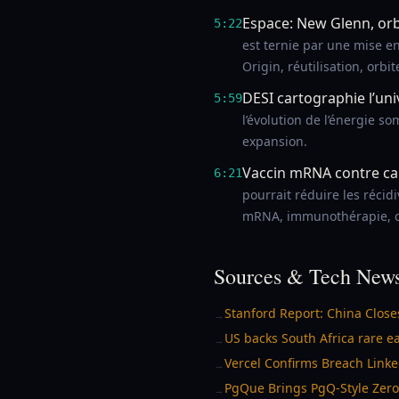
Espace: New Glenn, orb
5:22
est ternie par une mise en
Origin, réutilisation, orb
DESI cartographie l’un
5:59
l’évolution de l’énergie s
expansion.
Vaccin mRNA contre ca
6:21
pourrait réduire les récid
mRNA, immunothérapie, can
Sources & Tech News
Stanford Report: China Close
→
US backs South Africa rare e
→
Vercel Confirms Breach Link
→
PgQue Brings PgQ-Style Zero
→