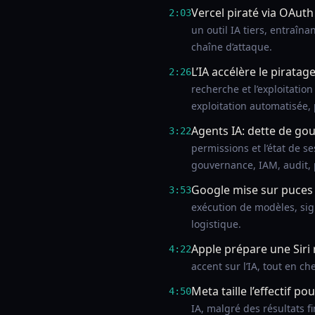
Vercel piraté via OAuth
2:03
un outil IA tiers, entraîn
chaîne d’attaque.
L’IA accélère le piratage
2:26
recherche et l’exploitatio
exploitation automatisée, 
Agents IA: dette de go
3:22
permissions et l’état de s
gouvernance, IAM, audit, po
Google mise sur puces 
3:53
exécution de modèles, sign
logistique.
Apple prépare une Siri
4:22
accent sur l’IA, tout en ch
Meta taille l’effectif pou
4:50
IA, malgré des résultats f