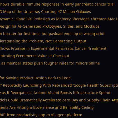
hows durable immune responses in early pancreatic cancer trial
D Map of the Universe, Charting 47 Million Galaxies
Dynamic Island Siri Redesign as Memory Shortages Threaten Mac 
esign for AI-Generated Prototypes, Slides, and Mockups
 booster for first time, but payload ends up in wrong orbit
nderstanding the Problem, Not Generating Output
hows Promise in Experimental Pancreatic Cancer Treatment
centrating Ecommerce Value at Checkout
p as member states push tougher rules for minors online
for Moving Product Design Back to Code
Air’ Reportedly Launching With Rebranded ‘Google Health’ Subscript
y as It Reorganizes Around AI and Boosts Infrastructure Spend
dels Could Dramatically Accelerate Zero-Day and Supply-Chain Att
ents Are Hitting a Governance and Reliability Ceiling
hift from productivity app to AI agent platform