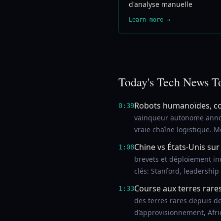
d'analyse manuelle
Learn more →
Today's Tech News T
Robots humanoïdes, co
0:39
vainqueur autonome annon
vraie chaîne logistique. 
Chine vs États-Unis sur 
1:08
brevets et déploiement ind
clés: Stanford, leadership
Course aux terres rare
1:33
des terres rares depuis de
d’approvisionnement, Afri