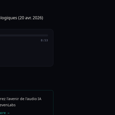
8:53
ez l'avenir de l'audio IA
levenLabs
more →