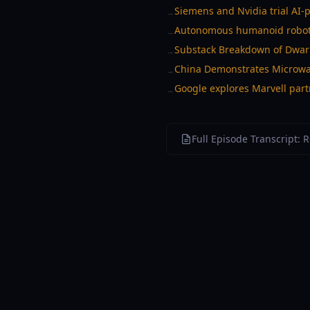
Siemens and Nvidia trial AI
→
Autonomous humanoid robot w
→
Substack Breakdown of Dwark
→
China Demonstrates Microwav
→
Google explores Marvell par
→
Full Episode Transcript: 