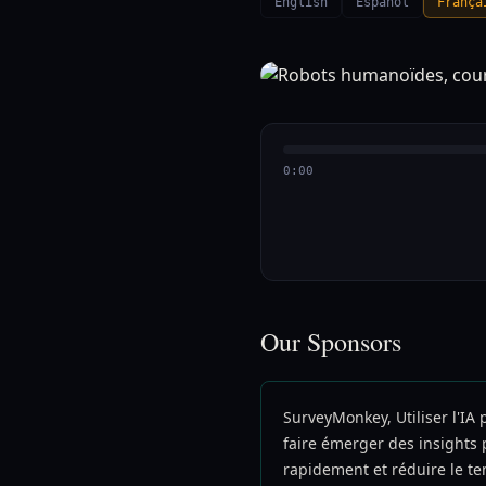
English
Español
França
0:00
Our Sponsors
SurveyMonkey, Utiliser l'IA 
faire émerger des insights 
rapidement et réduire le t