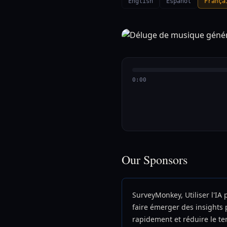
English
Español
França
0:00
Our Sponsors
SurveyMonkey, Utiliser l'IA 
faire émerger des insights 
rapidement et réduire le t