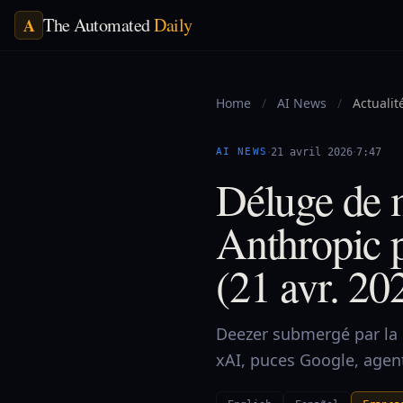
The Automated
Daily
A
Home
/
AI News
/
Actualit
·
·
AI NEWS
21 avril 2026
7:47
Déluge de 
Anthropic p
(21 avr. 20
Deezer submergé par la 
xAI, puces Google, agents