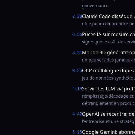
gouvernance.
Claude Code disséqué 
2:28
utile pour comprendre per
Puces IA sur mesure c
2:56
signe que le coût de serv
Monde 3D génératif o
3:31
un pas vers des jumeaux 
OCR multilingue dopé 
3:55
jeu de données synthétiqu
Servir des LLM via prefi
4:19
remplissage/décodage et le
d’étranglement en produc
OpenAI se recentre, dé
4:42
l’entreprise et une straté
Google Gemini: abonne
5:25