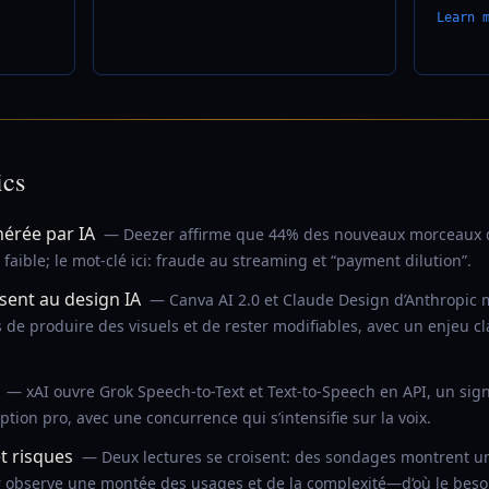
Learn 
ics
érée par IA
— Deezer affirme que 44% des nouveaux morceaux d
 faible; le mot-clé ici: fraude au streaming et “payment dilution”.
sent au design IA
— Canva AI 2.0 et Claude Design d’Anthropic m
de produire des visuels et de rester modifiables, avec un enjeu cla
— xAI ouvre Grok Speech-to-Text et Text-to-Speech en API, un sign
ription pro, avec une concurrence qui s’intensifie sur la voix.
et risques
— Deux lectures se croisent: des sondages montrent un
 observe une montée des usages et de la complexité—d’où le besoin