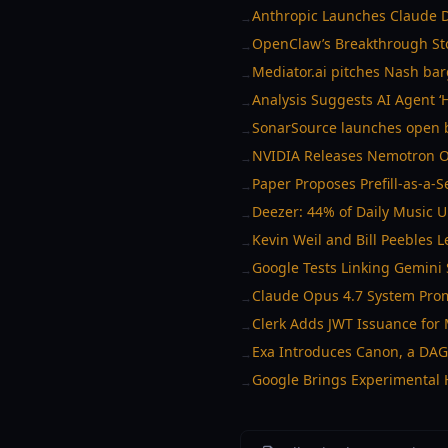
Anthropic Launches Claude De
→
OpenClaw’s Breakthrough Sto
→
Mediator.ai pitches Nash bar
→
Analysis Suggests AI Agent ‘
→
SonarSource launches open be
→
NVIDIA Releases Nemotron O
→
Paper Proposes Prefill-as-a-
→
Deezer: 44% of Daily Music 
→
Kevin Weil and Bill Peebles 
→
Google Tests Linking Gemini 
→
Claude Opus 4.7 System Prom
→
Clerk Adds JWT Issuance for
→
Exa Introduces Canon, a DAG
→
Google Brings Experimental 
→