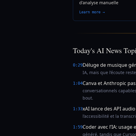
d'analyse manuelle
Learn more →
Today's AI News Top
Déluge de musique gén
0:29
IA, mais que l’écoute reste
Canva et Anthropic pas
1:04
conversationnels capables 
bout.
xAI lance des API audio
1:33
l’accessibilité et la transc
Coder avec l’IA: usage 
1:59
généré, tandis que Cursor