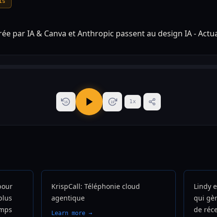
is
1
x
15
15
pour
KrispCall: Téléphonie cloud
Lindy e
plus
agentique
qui gèr
emps
de réc
Learn more →