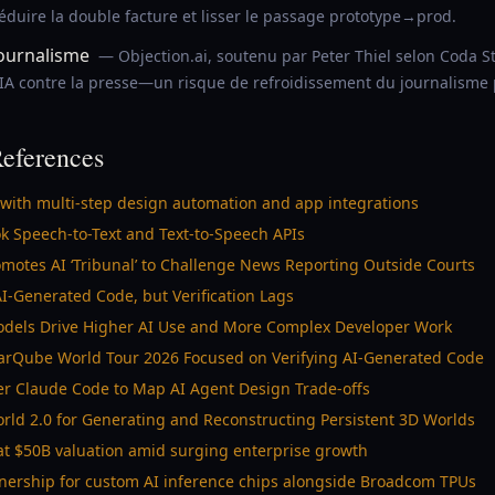
éduire la double facture et lisser le passage prototype→prod.
journalisme
— Objection.ai, soutenu par Peter Thiel selon Coda St
r IA contre la presse—un risque de refroidissement du journalisme 
eferences
 with multi-step design automation and app integrations
k Speech-to-Text and Text-to-Speech APIs
omotes AI ‘Tribunal’ to Challenge News Reporting Outside Courts
AI-Generated Code, but Verification Lags
odels Drive Higher AI Use and More Complex Developer Work
rQube World Tour 2026 Focused on Verifying AI-Generated Code
r Claude Code to Map AI Agent Design Trade-offs
ld 2.0 for Generating and Reconstructing Persistent 3D Worlds
+ at $50B valuation amid surging enterprise growth
tnership for custom AI inference chips alongside Broadcom TPUs