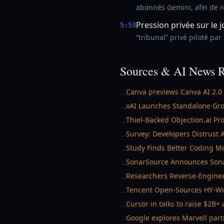
abonnés Gemini, afin de r
Pression privée sur le 
5:53
“tribunal” privé piloté pa
Sources & AI News R
Canva previews Canva AI 2.0
→
xAI Launches Standalone Gro
→
Thiel-Backed Objection.ai Pr
→
Survey: Developers Distrust 
→
Study Finds Better Coding M
→
SonarSource Announces Sona
→
Researchers Reverse-Enginee
→
Tencent Open-Sources HY-Wor
→
Cursor in talks to raise $2B
→
Google explores Marvell par
→