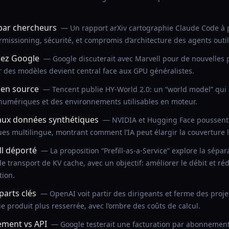
par chercheurs
— Un rapport arXiv cartographie Claude Code à p
missioning, sécurité, et compromis d’architecture des agents outil
hez Google
— Google discuterait avec Marvell pour de nouvelles 
ir des modèles devient central face aux GPU généralistes.
pen source
— Tencent publie HY-World 2.0: un “world model” qui 
numériques et des environnements utilisables en moteur.
aux données synthétiques
— NVIDIA et Hugging Face poussent
es multilingue, montrant comment l’IA peut élargir la couverture 
ll déporté
— La proposition “Prefill-as-a-Service” explore la sépar
 transport de KV cache, avec un objectif: améliorer le débit et réd
tion.
parts clés
— OpenAI voit partir des dirigeants et ferme des proje
gie produit plus resserrée, avec l’ombre des coûts de calcul.
ment vs API
— Google testerait une facturation par abonnement