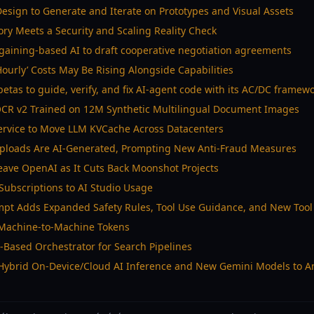
sign to Generate and Iterate on Prototypes and Visual Assets
ry Meets a Security and Scaling Reality Check
gaining-based AI to draft cooperative negotiation agreements
Hourly’ Costs May Be Rising Alongside Capabilities
tas to guide, verify, and fix AI-agent code with its AC/DC framew
CR v2 Trained on 12M Synthetic Multilingual Document Images
Service to Move LLM KVCache Across Datacenters
Uploads Are AI-Generated, Prompting New Anti-Fraud Measures
Leave OpenAI as It Cuts Back Moonshot Projects
Subscriptions to AI Studio Usage
pt Adds Expanded Safety Rules, Tool Use Guidance, and New Tool
 Machine-to-Machine Tokens
-Based Orchestrator for Search Pipelines
Hybrid On-Device/Cloud AI Inference and New Gemini Models to A