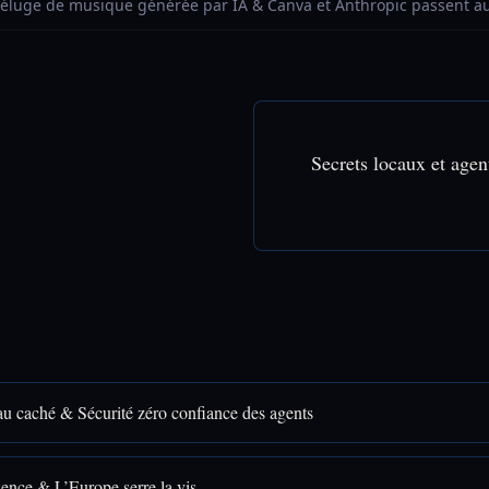
 Déluge de musique générée par IA & Canva et Anthropic passent a
Secrets locaux et agen
au caché & Sécurité zéro confiance des agents
uence & L’Europe serre la vis