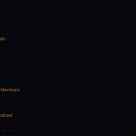
ork
 Mentions
ndroid