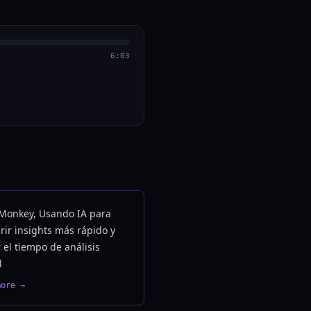
6:03
Monkey, Usando IA para
ir insights más rápido y
 el tiempo de análisis
l
more →