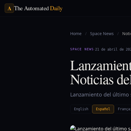
The Automated
Daily
A
Home
/
Space News
/
Noti
·
SPACE NEWS
21 de abril de 20
Lanzamiento
Noticias de
Lanzamiento del último sa
English
Español
França