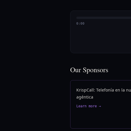
0:00
Our Sponsors
KrispCall: Telefonía en la n
agéntica
Learn more →