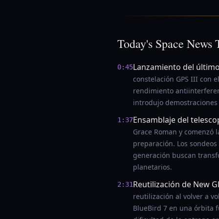
Today's Space News 
Lanzamiento del último 
0:45
constelación GPS III con e
rendimiento antiinterferen
introdujo demostraciones
Ensamblaje del telesc
1:37
Grace Roman y comenzó las
preparación. Los sondeos
generación buscan transfor
planetarios.
Reutilización de New Gl
2:31
reutilización al volver a 
BlueBird 7 en una órbita f