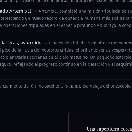
rbital de precisión incluso mientras maduran los sistemas de lanza
ado Artemis II
— Artemis II completó una misión tripulada de so
tableciendo un nuevo récord de distancia humana más allá de la m
ra operaciones tripuladas en el espacio profundo y subrayó la coop
, planetas, asteroide
— Finales de abril de 2026 ofrece momentos
 pico de la lluvia de meteoros Líridas, el brillante Venus vesperti
es planetarias cercanas en el cielo matutino. Un pequeño asteroid
eguro, reflejando el progreso continuo en la detección y el seguim
 Lanzamiento del último satélite GPS III & Ensamblaje del telescop
Una supertierra cerca