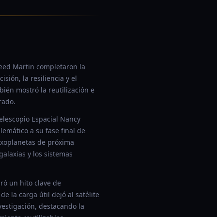
eed Martin completaron la
ión, la resiliencia y el
ién mostró la reutilización e
rado.
elescopio Espacial Nancy
emático a su fase final de
exoplanetas de próxima
galaxias y los sistemas
ró un hito clave de
e la carga útil dejó al satélite
vestigación, destacando la