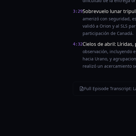
dificultad de la entrega o
Sobrevuelo lunar tripul
3:29
amerizó con seguridad, es
validó a Orion y al SLS pa
participación de Canadá.
Cielos de abril: Líridas
4:32
observación, incluyendo el
hacia Urano, y agrupacion
realizó un acercamiento s
Full Episode Transcript: