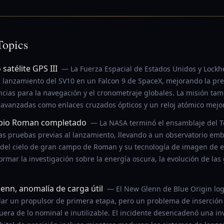
Topics
satélite GPS III
— La Fuerza Espacial de Estados Unidos y Lockh
l lanzamiento del SV10 en un Falcon 9 de SpaceX, mejorando la precis
cias para la navegación y el cronometraje globales. La misión tamb
 avanzadas como enlaces cruzados ópticos y un reloj atómico mejo
opio Roman completado
— La NASA terminó el ensamblaje del T
 pruebas previas al lanzamiento, llevando a un observatorio embl
 del cielo de gran campo de Roman y su tecnología de imagen de 
mar la investigación sobre la energía oscura, la evolución de las 
enn, anomalía de carga útil
— El New Glenn de Blue Origin log
volar un propulsor de primera etapa, pero un problema de inserción d
uera de lo nominal e inutilizable. El incidente desencadenó una in