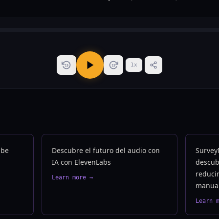
1
x
15
15
ube
Descubre el futuro del audio con
Survey
IA con ElevenLabs
descubr
reducir
Learn more →
manua
Learn 