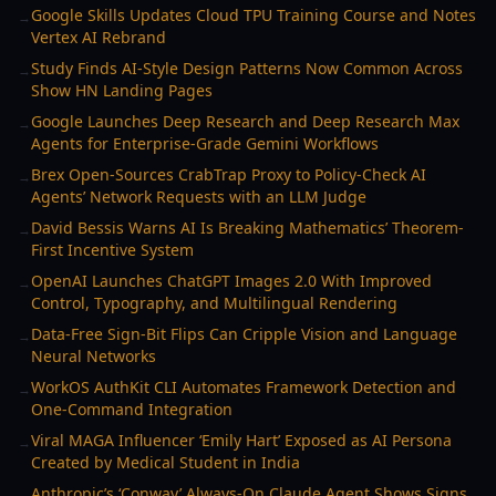
Google Skills Updates Cloud TPU Training Course and Notes
→
Vertex AI Rebrand
Study Finds AI-Style Design Patterns Now Common Across
→
Show HN Landing Pages
Google Launches Deep Research and Deep Research Max
→
Agents for Enterprise-Grade Gemini Workflows
Brex Open-Sources CrabTrap Proxy to Policy-Check AI
→
Agents’ Network Requests with an LLM Judge
David Bessis Warns AI Is Breaking Mathematics’ Theorem-
→
First Incentive System
OpenAI Launches ChatGPT Images 2.0 With Improved
→
Control, Typography, and Multilingual Rendering
Data-Free Sign-Bit Flips Can Cripple Vision and Language
→
Neural Networks
WorkOS AuthKit CLI Automates Framework Detection and
→
One-Command Integration
Viral MAGA Influencer ‘Emily Hart’ Exposed as AI Persona
→
Created by Medical Student in India
Anthropic’s ‘Conway’ Always-On Claude Agent Shows Signs
→