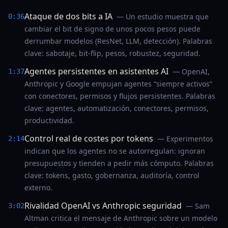
Ataque de dos bits a IA
— Un estudio muestra que
0:36
cambiar el bit de signo de unos pocos pesos puede
derrumbar modelos (ResNet, LLM, detección). Palabras
clave: sabotaje, bit-flip, pesos, robustez, seguridad.
Agentes persistentes en asistentes AI
— OpenAI,
1:37
Anthropic y Google empujan agentes “siempre activos”
con conectores, permisos y flujos persistentes. Palabras
clave: agentes, automatización, conectores, permisos,
productividad.
Control real de costes por tokens
— Experimentos
2:14
indican que los agentes no se autorregulan: ignoran
presupuestos y tienden a pedir más cómputo. Palabras
clave: tokens, gasto, gobernanza, auditoría, control
externo.
Rivalidad OpenAI vs Anthropic seguridad
— Sam
3:02
Altman critica el mensaje de Anthropic sobre un modelo