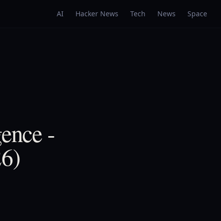
AI
Hacker News
Tech
News
Space
gence -
26)