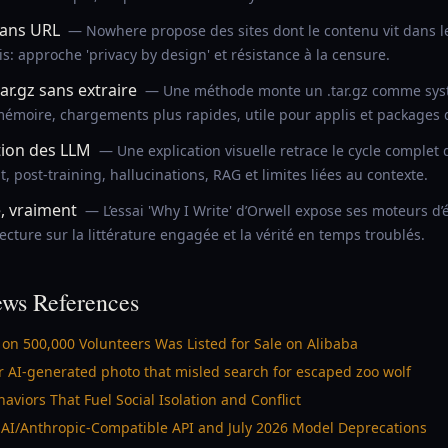
dans URL
— Nowhere propose des sites dont le contenu vit dans l
is: approche 'privacy by design' et résistance à la censure.
ar.gz sans extraire
— Une méthode monte un .tar.gz comme systè
moire, chargements plus rapides, utile pour applis et packages d
tion des LLM
— Une explication visuelle retrace le cycle complet d
, post-training, hallucinations, RAG et limites liées au contexte.
e, vraiment
— L’essai 'Why I Write' d’Orwell expose ses moteurs d’é
 lecture sur la littérature engagée et la vérité en temps troublés.
ws References
on 500,000 Volunteers Was Listed for Sale on Alibaba
 AI-generated photo that misled search for escaped zoo wolf
haviors That Fuel Social Isolation and Conflict
I/Anthropic-Compatible API and July 2026 Model Deprecations