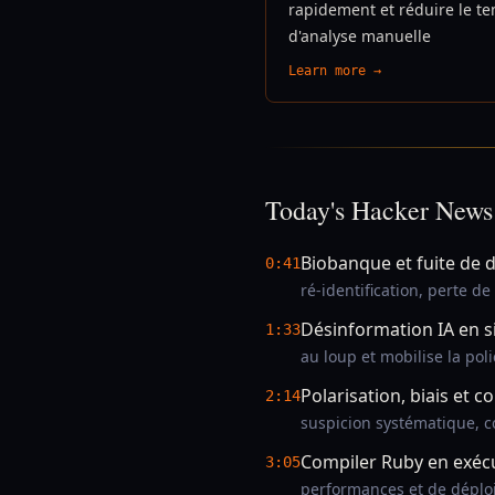
rapidement et réduire le t
d'analyse manuelle
Learn more →
Today's Hacker News
Biobanque et fuite de
0:41
ré-identification, perte d
Désinformation IA en s
1:33
au loup et mobilise la pol
Polarisation, biais et 
2:14
suspicion systématique, co
Compiler Ruby en exécu
3:05
performances et de déplo