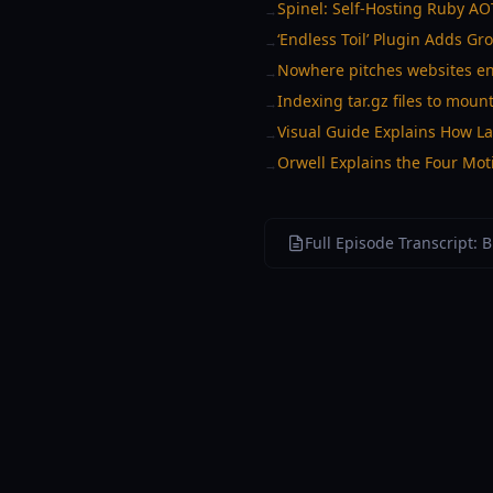
Spinel: Self-Hosting Ruby A
→
‘Endless Toil’ Plugin Adds 
→
Nowhere pitches websites en
→
Indexing tar.gz files to mou
→
Visual Guide Explains How L
→
Orwell Explains the Four Moti
→
Full Episode Transcript: