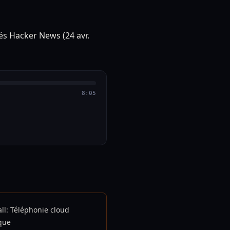
8:05
ll: Téléphonie cloud
que