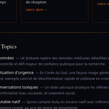
emps
de réception
Learn 
Learn more →
 Topics
 données
— UK Biobank repère des données médicales détaillées e
e contrôle et défi majeur de confiance publique pour la recherche.
ituation d'urgence
— En Corée du Sud, une fausse image génér
ice: exemple concret de désinformation rapide et coûteuse en crise
conversations toxiques
— Un texte satirique dissèque les réflexe
nfirmation bias, escalade, et isolement social.
table natif
— Spinel compile Ruby en binaire natif avec inféren
iement simple, au prix de moins de dynamisme.