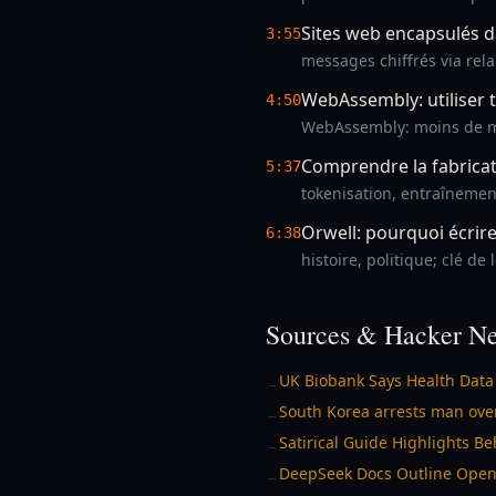
Sites web encapsulés 
3:55
messages chiffrés via rela
WebAssembly: utiliser t
4:50
WebAssembly: moins de mé
Comprendre la fabrica
5:37
tokenisation, entraînement
Orwell: pourquoi écrir
6:38
histoire, politique; clé de
Sources & Hacker Ne
UK Biobank Says Health Data 
→
South Korea arrests man over
→
Satirical Guide Highlights Be
→
DeepSeek Docs Outline OpenA
→