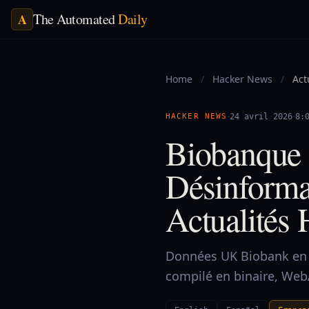
The Automated
Daily
A
Home
/
Hacker News
/
Act
·
·
HACKER NEWS
24 avril 2026
8:
Biobanque 
Désinformat
Actualités 
Données UK Biobank en v
compilé en binaire, Web