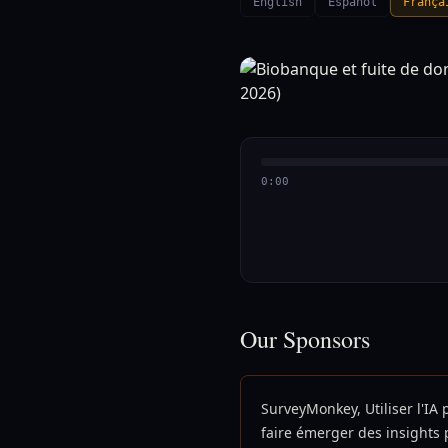
English
Español
França
0:00
Our Sponsors
SurveyMonkey, Utiliser l'IA 
faire émerger des insights 