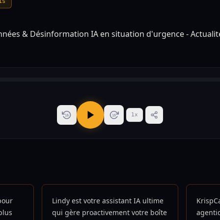
is
1
x
15
15
pour
Lindy est votre assistant IA ultime
KrispCa
plus
qui gère proactivement votre boîte
agenti