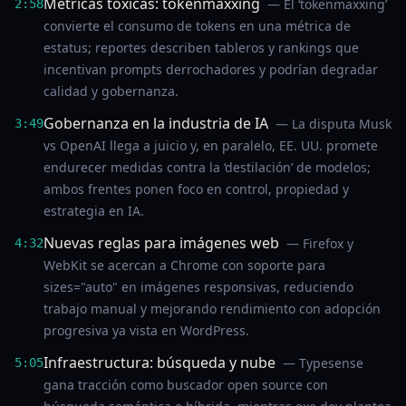
Métricas tóxicas: tokenmaxxing
— El ‘tokenmaxxing’
2:58
convierte el consumo de tokens en una métrica de
estatus; reportes describen tableros y rankings que
incentivan prompts derrochadores y podrían degradar
calidad y gobernanza.
Gobernanza en la industria de IA
— La disputa Musk
3:49
vs OpenAI llega a juicio y, en paralelo, EE. UU. promete
endurecer medidas contra la ‘destilación’ de modelos;
ambos frentes ponen foco en control, propiedad y
estrategia en IA.
Nuevas reglas para imágenes web
— Firefox y
4:32
WebKit se acercan a Chrome con soporte para
sizes="auto" en imágenes responsivas, reduciendo
trabajo manual y mejorando rendimiento con adopción
progresiva ya vista en WordPress.
Infraestructura: búsqueda y nube
— Typesense
5:05
gana tracción como buscador open source con