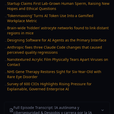
Startup Claims First Lab-Grown Human Sperm, Raising New
→
Hopes and Ethical Questions
‘Tokenmaxxing’ Turns AI Token Use Into a Gamified
→
Workplace Metric
Brain-wide ‘hidden’ astrocyte networks found to link distant
→
regions in mice
Designing Software for AI Agents as the Primary Interface
→
Anthropic fixes three Claude Code changes that caused
→
perceived quality regressions
Nanotextured Acrylic Film Physically Tears Apart Viruses on
→
Contact
NHS Gene Therapy Restores Sight for Six-Year-Old with
→
Rare Eye Disorder
Survey of 600 CIOs Highlights Rising Pressure for
→
Explainable, Governed Enterprise AI
Full Episode Transcript: IA autónoma y
ciberseguridad & Despidos y carrera por la IA