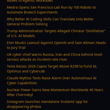
Moves to Agentic Workflows
Medra Opens San Francisco Lab Run by 100 Robots to
→
Automate Biotech Experiments
Why Better AI Coding Skills Can Translate Into Better
→
General Problem Solving
Trump Administration Targets Alleged Chinese “Distillation”
→
of U.S. AI Models
Elon Musk’s Lawsuit Against OpenAI and Sam Altman Heads
→
to Jury Trial
UK cyber chief warns Russia, Iran and China behind most
→
serious attacks as incident rate rises
Tesla Raises 2026 Capex Target Above $25B to Fund AI,
→
Optimus and Cybercab
Claude Mythos Tests Raise Alarm Over Autonomous AI
→
Cyber Capabilities
Nuclear Power Gains New Momentum Worldwide 40 Years
→
After Chernobyl
Instagram launches standalone ‘Instants’ app for
→
disappearing photos