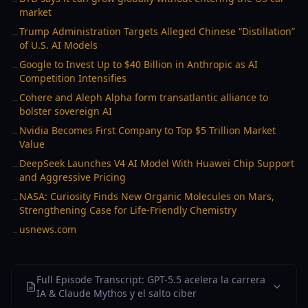
market
Trump Administration Targets Alleged Chinese “Distillation”
→
of U.S. AI Models
Google to Invest Up to $40 Billion in Anthropic as AI
→
Competition Intensifies
Cohere and Aleph Alpha form transatlantic alliance to
→
bolster sovereign AI
Nvidia Becomes First Company to Top $5 Trillion Market
→
Value
DeepSeek Launches V4 AI Model With Huawei Chip Support
→
and Aggressive Pricing
NASA: Curiosity Finds New Organic Molecules on Mars,
→
Strengthening Case for Life-Friendly Chemistry
usnews.com
→
Full Episode Transcript: GPT-5.5 acelera la carrera
IA & Claude Mythos y el salto ciber