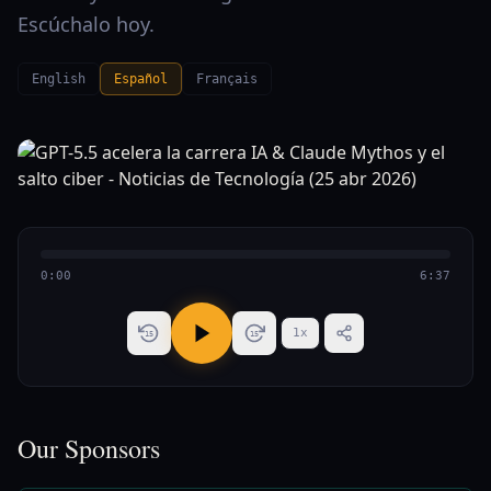
Escúchalo hoy.
English
Español
Français
0:00
6:37
1
x
15
15
Our Sponsors