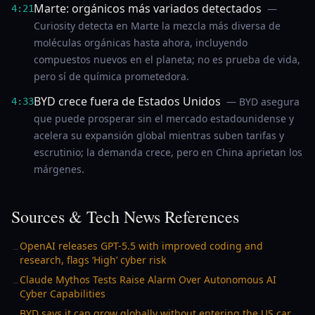
Marte: orgánicos más variados detectados
—
4:21
Curiosity detecta en Marte la mezcla más diversa de
moléculas orgánicas hasta ahora, incluyendo
compuestos nuevos en el planeta; no es prueba de vida,
pero sí de química prometedora.
BYD crece fuera de Estados Unidos
— BYD asegura
4:33
que puede prosperar sin el mercado estadounidense y
acelera su expansión global mientras suben tarifas y
escrutinio; la demanda crece, pero en China aprietan los
márgenes.
Sources & Tech News References
OpenAI releases GPT-5.5 with improved coding and
→
research, flags ‘High’ cyber risk
Claude Mythos Tests Raise Alarm Over Autonomous AI
→
Cyber Capabilities
BYD says it can grow globally without entering the US car
→