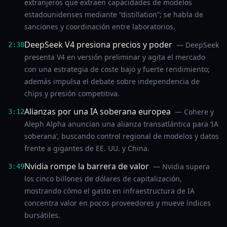
extranjeros que extraen capacidades de modelos
estadounidenses mediante “distillation”; se habla de
sanciones y coordinación entre laboratorios.
DeepSeek V4 presiona precios y poder
— DeepSeek
2:38
presenta V4 en versión preliminar y agita el mercado
con una estrategia de coste bajo y fuerte rendimiento;
además impulsa el debate sobre independencia de
chips y presión competitiva.
Alianzas por una IA soberana europea
— Cohere y
3:12
Aleph Alpha anuncian una alianza transatlántica para ‘IA
soberana’, buscando control regional de modelos y datos
frente a gigantes de EE. UU. y China.
Nvidia rompe la barrera de valor
— Nvidia supera
3:49
los cinco billones de dólares de capitalización,
mostrando cómo el gasto en infraestructura de IA
concentra valor en pocos proveedores y mueve índices
bursátiles.