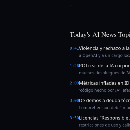
Today's AI News Top
Violencia y rechazo a la
0:41
a OpenAI y a un cargo loca
ROI real de la IA corpor
1:26
muchos despliegues de IA 
Métricas infladas en ID
2:09
“código hecho por IA”, afe
De demos a deuda técn
3:00
‘comprehension debt’: muc
Licencias “Responsible 
3:50
restricciones de uso y cali