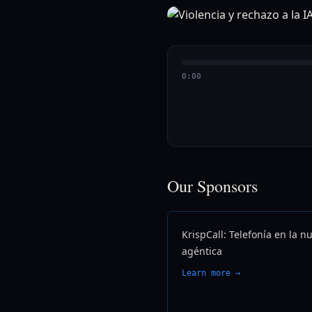
0:00
Our Sponsors
KrispCall: Telefonía en la n
agéntica
Learn more →