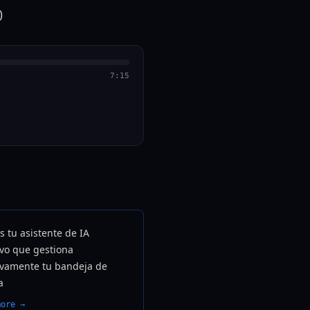
7:15
s tu asistente de IA
ivo que gestiona
ivamente tu bandeja de
a
more →