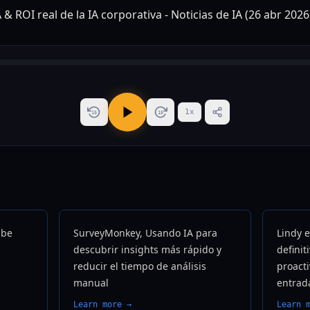
1
x
15
15
ube
SurveyMonkey, Usando IA para
Lindy e
descubrir insights más rápido y
definit
reducir el tiempo de análisis
proact
manual
entrad
Learn more →
Learn 