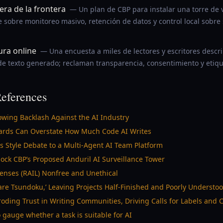
era de la frontera
— Un plan de CBP para instalar una torre de v
 sobre monitoreo masivo, retención de datos y control local sobre 
tura online
— Una encuesta a miles de lectores y escritores descri
de texto generado; reclaman transparencia, consentimiento y etiqu
eferences
rowing Backlash Against the AI Industry
ards Can Overstate How Much Code AI Writes
s Style Debate to a Multi-Agent AI Team Platform
ock CBP’s Proposed Anduril AI Surveillance Tower
censes (RAIL) Nonfree and Unethical
are Tsundoku,’ Leaving Projects Half-Finished and Poorly Understo
roding Trust in Writing Communities, Driving Calls for Labels and 
 gauge whether a task is suitable for AI