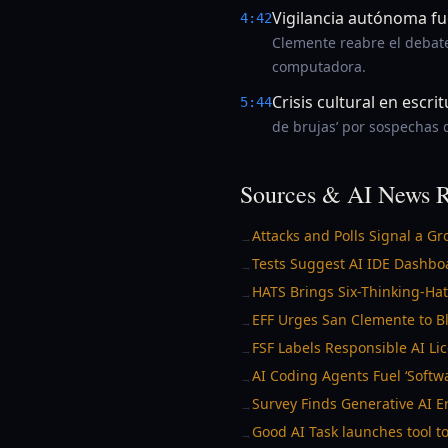
Vigilancia autónoma fu
4:42
Clemente reabre el debate
computadora.
Crisis cultural en escri
5:44
de brujas’ por sospechas 
Sources & AI News R
Attacks and Polls Signal a G
→
Tests Suggest AI IDE Dashbo
→
HATS Brings Six-Thinking-Hat
→
EFF Urges San Clemente to Bl
→
FSF Labels Responsible AI Li
→
AI Coding Agents Fuel ‘Softw
→
Survey Finds Generative AI E
→
Good AI Task launches tool to
→