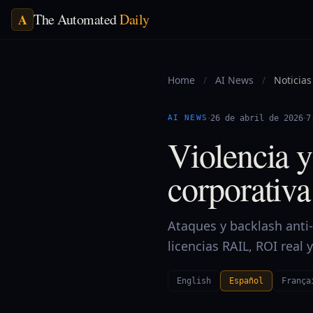
The Automated
Daily
A
Home
/
AI News
/
Noticias
·
·
AI NEWS
26 de abril de 2026
7
Violencia y
corporativa
Ataques y backlash anti
licencias RAIL, ROI real 
English
Español
França