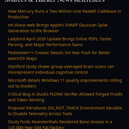
How Mercury Runs a Two-Million-Line Haskell Codebase in
→
Production
ml-sharp-web Brings Apple’s SHARP Gaussian Splat
→
Generation to the Browser
Ladybird April 2026 Update Brings Inline PDFs, Faster
→
Parsing, and Major Performance Gains
Pedometer++ Creator Details Six-Year Push for Better
→
watchOS Maps
Stanford study shows group-averaged brain scans can
→
misrepresent individual cognitive control
Microsoft details Windows 11 quality improvements rolling
→
out to Insiders
Critical Bug in Dusk’s PLONK Verifier Allowed Forged Proofs
→
and Token Minting
Proposal Introduces DO_NOT_TRACK Environment Variable
→
to Disable Telemetry Across Tools
Study Finds Neanderthals Rendered Bone Grease in a
→
125,000-Year-Old ‘Fat Factory’