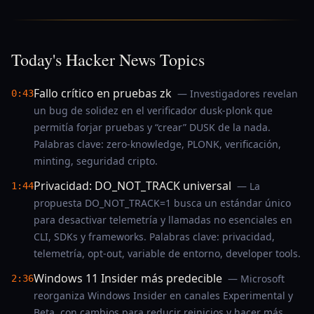
Today's Hacker News Topics
Fallo crítico en pruebas zk
— Investigadores revelan
0:43
un bug de solidez en el verificador dusk-plonk que
permitía forjar pruebas y “crear” DUSK de la nada.
Palabras clave: zero-knowledge, PLONK, verificación,
minting, seguridad cripto.
Privacidad: DO_NOT_TRACK universal
— La
1:44
propuesta DO_NOT_TRACK=1 busca un estándar único
para desactivar telemetría y llamadas no esenciales en
CLI, SDKs y frameworks. Palabras clave: privacidad,
telemetría, opt-out, variable de entorno, developer tools.
Windows 11 Insider más predecible
— Microsoft
2:36
reorganiza Windows Insider en canales Experimental y
Beta, con cambios para reducir reinicios y hacer más