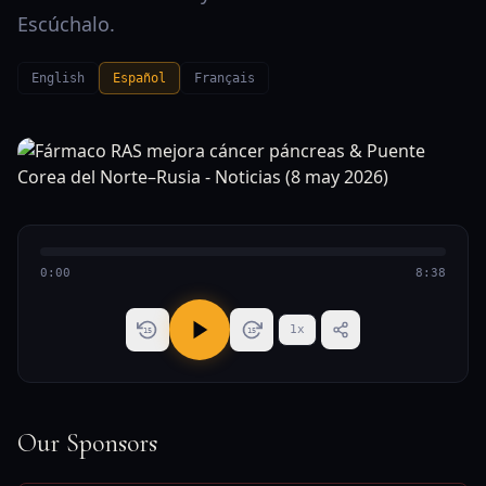
Escúchalo.
English
Español
Français
0:00
8:38
1
x
15
15
Our Sponsors