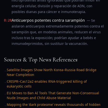
microproteínas antes ignoradas que podrían influir en
energía celular, división y reparación de ADN, con
posibles dianas para cáncer e inmunoterapia.
Anticuerpos potentes contra sarampión
— Se
8:28
aislaron anticuerpos extremadamente potentes contra el
sarampión que, en modelos animales, reducen el virus
incluso tras la exposición; podrían ayudar a bebés e
inmunodeprimidos, sin sustituir la vacunación.
Sources & Top News References
Satellite Images Show North Korea–Russia Road Bridge
→
Near Completion
CRISPR–Cas12a2 enables RNA-triggered killing of
→
eukaryotic cells
EU Moves to Ban AI Tools That Generate Non-Consensual
→
Nude Images and Child Abuse Material
Mapping the ‘dark proteome’ reveals thousands of hidden
→