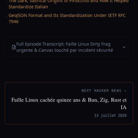
The Dark, Satirical Origins of Pinocchio and How It Helped
→
Standardize Italian
GeoJSON Format and Its Standardization Under IETF RFC
→
7946
Full Episode Transcript: Faille Linux Dirty Frag
urgente & Canvas touché par incident sécurité
NEXT HACKER NEWS →
Faille Linux cachée quinze ans & Bun, Zig, Rust et
IA
13 juillet 2026