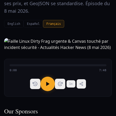
ses prix, et GeoJSON se standardise. Épisode du
8 mai 2026.
English
Español
Français
0:00
7:48
1
x
15
15
Our Sponsors