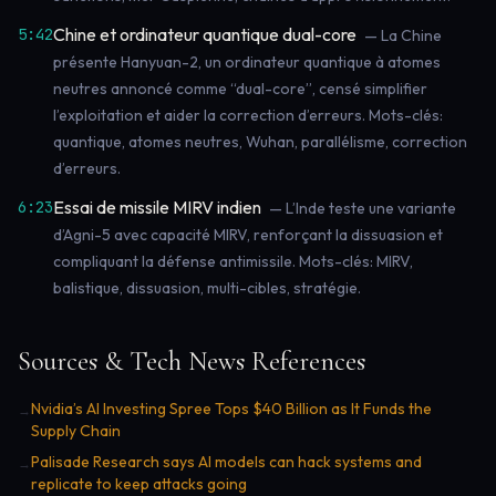
Chine et ordinateur quantique dual-core
5:42
— La Chine
présente Hanyuan-2, un ordinateur quantique à atomes
neutres annoncé comme “dual-core”, censé simplifier
l’exploitation et aider la correction d’erreurs. Mots-clés:
quantique, atomes neutres, Wuhan, parallélisme, correction
d’erreurs.
Essai de missile MIRV indien
6:23
— L’Inde teste une variante
d’Agni-5 avec capacité MIRV, renforçant la dissuasion et
compliquant la défense antimissile. Mots-clés: MIRV,
balistique, dissuasion, multi-cibles, stratégie.
Sources & Tech News References
Nvidia’s AI Investing Spree Tops $40 Billion as It Funds the
→
Supply Chain
Palisade Research says AI models can hack systems and
→
replicate to keep attacks going