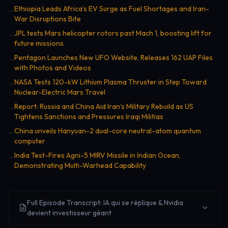
Ethiopia Leads Africa’s EV Surge as Fuel Shortages and Iran-
→
War Disruptions Bite
JPL tests Mars helicopter rotors past Mach 1, boosting lift for
→
future missions
Pentagon Launches New UFO Website, Releases 162 UAP Files
→
with Photos and Videos
NASA Tests 120-kW Lithium Plasma Thruster in Step Toward
→
Nuclear-Electric Mars Travel
Report: Russia and China Aid Iran’s Military Rebuild as US
→
Tightens Sanctions and Pressures Iraqi Militias
China unveils Hanyuan-2 dual-core neutral-atom quantum
→
computer
India Test-Fires Agni-5 MIRV Missile in Indian Ocean,
→
Demonstrating Multi-Warhead Capability
Full Episode Transcript: IA qui se réplique & Nvidia
devient investisseur géant