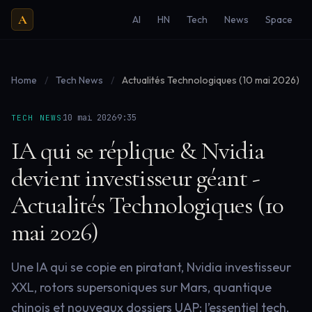
A
AI
HN
Tech
News
Space
Home
/
Tech News
/
Actualités Technologiques (10 mai 2026)
·
·
10 mai 2026
9:35
TECH NEWS
IA qui se réplique & Nvidia
devient investisseur géant -
Actualités Technologiques (10
mai 2026)
Une IA qui se copie en piratant, Nvidia investisseur
XXL, rotors supersoniques sur Mars, quantique
chinois et nouveaux dossiers UAP: l’essentiel tech.