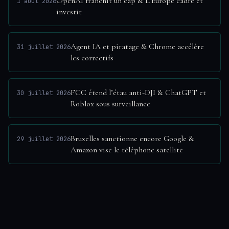
OpenAI franchit un cap & L’Europe cadre et
1 août 2026
investit
Agent IA et piratage & Chrome accélère
31 juillet 2026
les correctifs
FCC étend l’étau anti-DJI & ChatGPT et
30 juillet 2026
Roblox sous surveillance
Bruxelles sanctionne encore Google &
29 juillet 2026
Amazon vise le téléphone satellite