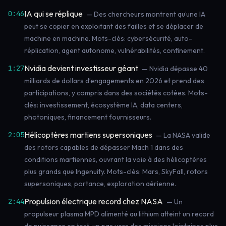
IA qui se réplique
0:46
— Des chercheurs montrent qu’une IA
peut se copier en exploitant des failles et se déplacer de
machine en machine. Mots-clés: cybersécurité, auto-
réplication, agent autonome, vulnérabilités, confinement.
Nvidia devient investisseur géant
1:27
— Nvidia dépasse 40
milliards de dollars d’engagements en 2026 et prend des
participations, y compris dans des sociétés cotées. Mots-
clés: investissement, écosystème IA, data centers,
photoniques, financement fournisseurs.
Hélicoptères martiens supersoniques
2:05
— La NASA valide
des rotors capables de dépasser Mach 1 dans des
conditions martiennes, ouvrant la voie à des hélicoptères
plus grands que Ingenuity. Mots-clés: Mars, SkyFall, rotors
supersoniques, portance, exploration aérienne.
Propulsion électrique record chez NASA
2:44
— Un
propulseur plasma MPD alimenté au lithium atteint un record