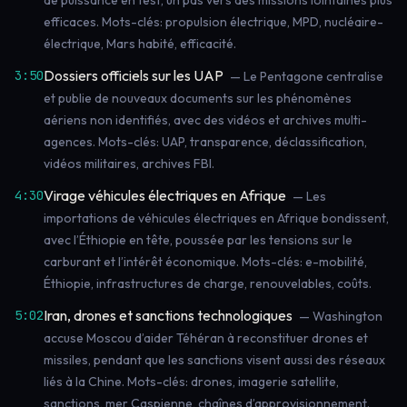
de puissance en test, un pas vers des missions lointaines plus
efficaces. Mots-clés: propulsion électrique, MPD, nucléaire-
électrique, Mars habité, efficacité.
Dossiers officiels sur les UAP
3:50
— Le Pentagone centralise
et publie de nouveaux documents sur les phénomènes
aériens non identifiés, avec des vidéos et archives multi-
agences. Mots-clés: UAP, transparence, déclassification,
vidéos militaires, archives FBI.
Virage véhicules électriques en Afrique
4:30
— Les
importations de véhicules électriques en Afrique bondissent,
avec l’Éthiopie en tête, poussée par les tensions sur le
carburant et l’intérêt économique. Mots-clés: e-mobilité,
Éthiopie, infrastructures de charge, renouvelables, coûts.
Iran, drones et sanctions technologiques
5:02
— Washington
accuse Moscou d’aider Téhéran à reconstituer drones et
missiles, pendant que les sanctions visent aussi des réseaux
liés à la Chine. Mots-clés: drones, imagerie satellite,
sanctions, mer Caspienne, chaînes d’approvisionnement.