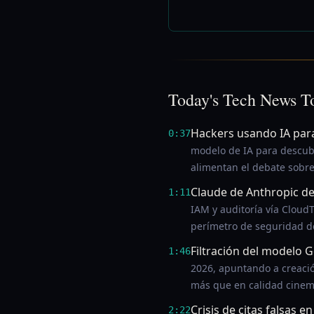
Today's Tech News T
Hackers usando IA para
0:37
modelo de IA para descubr
alimentan el debate sobre
Claude de Anthropic d
1:11
IAM y auditoría vía Cloud
perímetro de seguridad de
Filtración del modelo 
1:46
2026, apuntando a creación
más que en calidad cinem
Crisis de citas falsas en
2:22