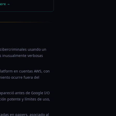
more →
e cibercriminales usando un
es inusualmente verbosas
latform en cuentas AWS, con
miento ocurre fuera del
pareció antes de Google I/O
ción potente y límites de uso,
tadas en papers, asociado al