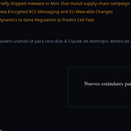
iefly shipped malware in Mini Shai-Hulud supply-chain campaign
Beta Encrypted RCS Messaging and EU Wearable Changes
Dynamics to Gene Regulation to Predict Cell Fate
 Hackers usando IA para cero-días & Claude de Anthropic dentro de
Nuevos estándares pa
s