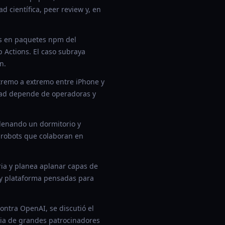
 científica, peer review y, en
as en paquetes npm del
 Actions. El caso subraya
n.
tremo a extremo entre iPhone y
dad depende de operadoras y
denando un dormitorio y
a robots que colaboran en
ia y planea aplanar capas de
s y plataforma pensadas para
ontra OpenAI, se discutió el
ncia de grandes patrocinadores