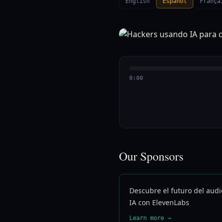
English
Español
França
0:00
Our Sponsors
Descubre el futuro del audi
IA con ElevenLabs
Learn more →