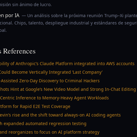
isión sin ánimo de lucro.
en por IA
— Un análisis sobre la próxima reunión Trump–Xi plante
cional. Chips, talento, despliegue industrial y estándares de segu
bal.
 References
ility of Anthropic’s Claude Platform integrated into AWS accounts
Could Become Vertically Integrated ‘Last Company’
.-Assisted Zero-Day Discovery to Criminal Hackers
ots Hint at Google’s New Video Model and Strong In-Chat Editing
-Centric Inference to Memory-Heavy Agent Workloads
atform for Rapid E2E Test Coverage
vin’s rise and the shift toward always-on AI coding agents
th expanded automated regression testing
 and reorganizes to focus on AI platform strategy