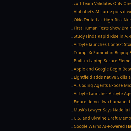
curl Team Validates Only On
→
Alphabet’s AI surge puts it w
→
Oklo Touted as High-Risk Nu
→
First Human Tests Show Brai
→
Study Finds Rapid Rise in AI-
→
Airbyte launches Context Sto
→
Trump–Xi Summit in Beijing S
→
Built-in Laptop Secure Eleme
→
Apple and Google Begin Beta
→
Lightfield adds native Skill
→
AI Coding Agents Expose Micr
→
Airbyte Launches Airbyte Age
→
Figure demos two humanoid 
→
Musk’s Lawyer Says Nadella 
→
U.S. and Ukraine Draft Memo
→
Google Warns AI-Powered Hac
→