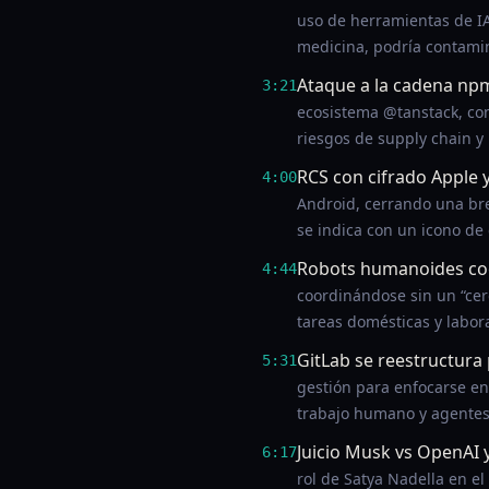
uso de herramientas de IA 
medicina, podría contamin
Ataque a la cadena np
3:21
ecosistema @tanstack, con
riesgos de supply chain y
RCS con cifrado Apple 
4:00
Android, cerrando una br
se indica con un icono de
Robots humanoides co
4:44
coordinándose sin un “cer
tareas domésticas y labor
GitLab se reestructura
5:31
gestión para enfocarse en 
trabajo humano y agentes
Juicio Musk vs OpenAI 
6:17
rol de Satya Nadella en e