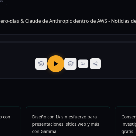
is
1
x
15
15
o con
Diseño con IA sin esfuerzo para
Consen
presentaciones, sitios web y más
invest
con Gamma
gratis