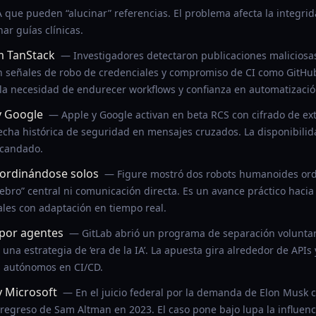
que pueden “alucinar” referencias. El problema afecta la integridad
ar guías clínicas.
m TanStack
— Investigadores detectaron publicaciones malicios
 señales de robo de credenciales y compromiso de CI como GitHub
 la necesidad de endurecer workflows y confianza en automatizació
y Google
— Apple y Google activan en beta RCS con cifrado de ex
echa histórica de seguridad en mensajes cruzados. La disponibili
 candado.
ordinándose solos
— Figure mostró dos robots humanoides or
ebro” central ni comunicación directa. Es un avance práctico haci
ales con adaptación en tiempo real.
 por agentes
— GitLab abrió un programa de separación voluntar
una estrategia de ‘era de la IA’. La apuesta gira alrededor de API
 autónomos en CI/CD.
y Microsoft
— En el juicio federal por la demanda de Elon Musk c
l regreso de Sam Altman en 2023. El caso pone bajo lupa la influe