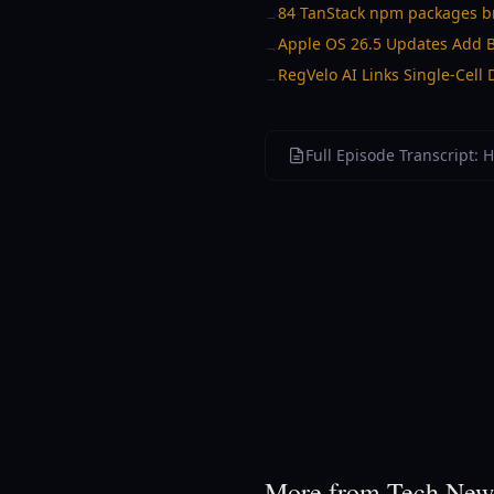
84 TanStack npm packages br
→
Apple OS 26.5 Updates Add 
→
RegVelo AI Links Single-Cell 
→
Full Episode Transcript:
More from Tech New