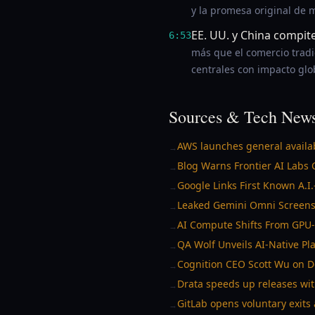
y la promesa original de m
EE. UU. y China compit
6:53
más que el comercio tradi
centrales con impacto glo
Sources & Tech News
AWS launches general availab
→
Blog Warns Frontier AI Labs 
→
Google Links First Known A.I
→
Leaked Gemini Omni Screensh
→
AI Compute Shifts From GPU
→
QA Wolf Unveils AI-Native Pl
→
Cognition CEO Scott Wu on De
→
Drata speeds up releases wi
→
GitLab opens voluntary exits
→