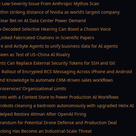
e Low-Severity Issue From Anthropic Mythos Scan
ithin striking distance of Nvidia as world’s largest company
clear Bet on AI Data Center Power Demand
n-Decoded Selective Hearing Can Boost a Chosen Voice
Linked Fabricated Citations in Scientific Papers
re and Airbyte Agents to unify business data for AI agents
een as Test of US–China AI Rivalry
nts Can Replace External Security Tokens for SSH and Git
 Rollout of Encrypted RCS Messaging Across iPhone and Android
s and Knowledge to automate CRM-driven sales workflows
oservices’ Organizational Limits
nts with a Context Store to Power Production AI Workflows
robots cleaning a bedroom autonomously with upgraded Helix AI
Helped Restore Altman After OpenAI Firing
randum for Potential Drone Defense and Production Deal
king Has Become an Industrial-Scale Threat