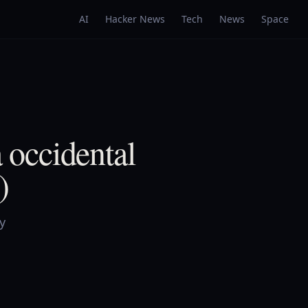
AI
Hacker News
Tech
News
Space
a occidental
)
y