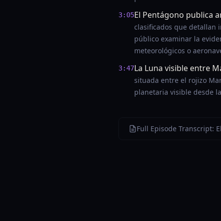
El Pentágono publica a
3:05
clasificados que detallan
público examinar la evide
meteorológicos o aeronav
La Luna visible entre M
3:47
situada entre el rojizo Ma
planetaria visible desde la
Full Episode Transcript: 