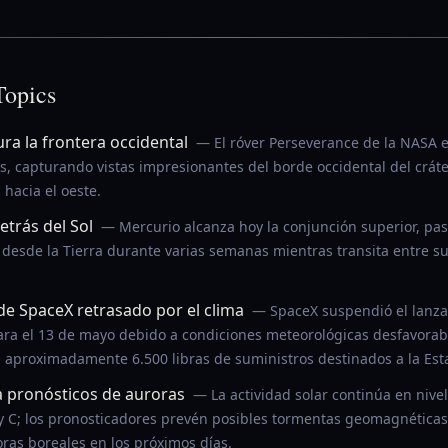
Topics
ra la frontera occidental
— El róver Perseverance de la NASA e
s, capturando vistas impresionantes del borde occidental del cráte
hacia el oeste.
trás del Sol
— Mercurio alcanza hoy la conjunción superior, pa
e desde la Tierra durante varias semanas mientras transita entre su
e SpaceX retrasado por el clima
— SpaceX suspendió el lanza
ra el 13 de mayo debido a condiciones meteorológicas desfavorab
n aproximadamente 6.500 libras de suministros destinados a la Esta
va pronósticos de auroras
— La actividad solar continúa en niv
 y C; los pronosticadores prevén posibles tormentas geomagnétic
oras boreales en los próximos días.