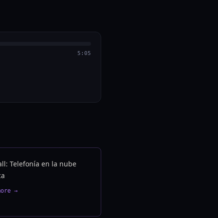
5:05
ll: Telefonía en la nube
ca
more →