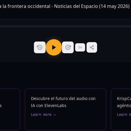
1
x
15
15
Descubre el futuro del audio con
KrispCa
s
IA con ElevenLabs
agénti
Learn more →
Learn 