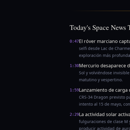
Today's Space News 
El róver marciano captu
0:47
selfi desde Lac de Charme
exploración más profunda 
Mercurio desaparece de
1:30
Sol y volviéndose invisibl
matutino y vespertino.
Lanzamiento de carga d
1:59
CRS-34 Dragon previsto pa
intento al 15 de mayo, co
La actividad solar acti
2:29
fulguraciones de clase M
producir actividad de aur