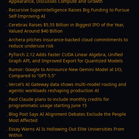
Appearance, Discusses Compute and Growth
Recursive Superintelligence Raises Big Funding to Pursue
→
Self-Improving AI
Cerebras Raises $5.55 Billion in Biggest IPO of the Year,
→
Valued Around $40 Billion
Archera pitches insurance-backed cloud commitments to
→
reduce underuse risk
PyTorch 2.12 Adds Faster CUDA Linear Algebra, Unified
→
Graph API, and Improved Export for Quantized Models
Rumor: Google to Announce New Gemini Model at I/O,
→
Compared to “GPT-5.5”
Vercel’s AI Gateway data shows multi-model routing and
→
agentic workloads reshaping production AI
Paid Claude plans to include monthly credits for
→
programmatic usage starting June 15
Blog Post Says AI Alignment Debates Exclude the People
→
Most Affected
Essay Warns AI Is Hollowing Out Elite Universities From
→
Within