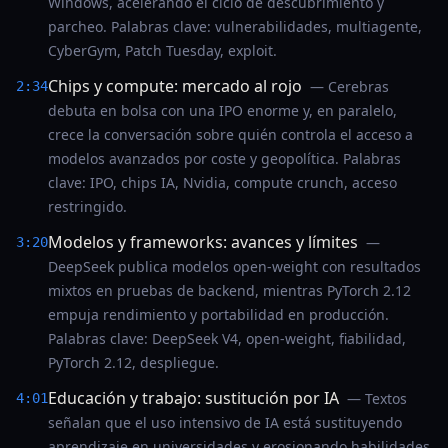
Windows, acelerando el ciclo de descubrimiento y
parcheo. Palabras clave: vulnerabilidades, multiagente,
CyberGym, Patch Tuesday, exploit.
Chips y compute: mercado al rojo
— Cerebras
2:34
debuta en bolsa con una IPO enorme y, en paralelo,
crece la conversación sobre quién controla el acceso a
modelos avanzados por coste y geopolítica. Palabras
clave: IPO, chips IA, Nvidia, compute crunch, acceso
restringido.
Modelos y frameworks: avances y límites
—
3:20
DeepSeek publica modelos open-weight con resultados
mixtos en pruebas de backend, mientras PyTorch 2.12
empuja rendimiento y portabilidad en producción.
Palabras clave: DeepSeek V4, open-weight, fiabilidad,
PyTorch 2.12, despliegue.
Educación y trabajo: sustitución por IA
— Textos
4:01
señalan que el uso intensivo de IA está sustituyendo
aprendizaje en universidades y erosionando habilidades