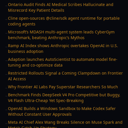
Ontario Audit Finds AI Medical Scribes Hallucinate and
→
Misrecord Key Patient Details
Cline open-sources @cline/sdk agent runtime for portable
→
coding agents
Microsoft’s MDASH multi-agent system leads CyberGym
→
benchmark, beating Anthropic’s Mythos
Ramp AI Index shows Anthropic overtakes OpenAI in U.S.
→
business adoption
Adaption launches AutoScientist to automate model fine-
→
tuning and co-optimize data
Restricted Rollouts Signal a Coming Clampdown on Frontier
→
AI Access
Why Frontier AI Labs Pay Superstar Researchers So Much
→
Benchmark Finds DeepSeek V4 Pro Competitive but Buggy,
→
V4 Flash Ultra-Cheap Yet Spec-Breaking
OpenAI Builds a Windows Sandbox to Make Codex Safer
→
Without Constant User Approvals
Meta AI Chief Alex Wang Breaks Silence on Muse Spark and
→
Meta’s Catch-Up Strategy