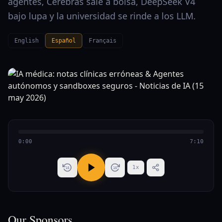
agentes, Cerebras sale a bolsa, DeepSeek V4
bajo lupa y la universidad se rinde a los LLM.
English
Español
Français
0:00
7:10
1
x
15
15
Our Sponsors