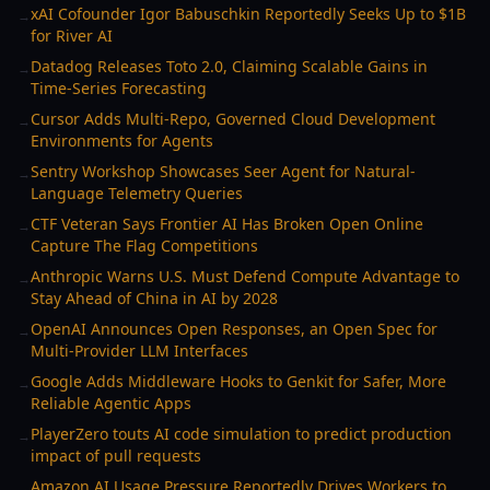
xAI Cofounder Igor Babuschkin Reportedly Seeks Up to $1B
→
for River AI
Datadog Releases Toto 2.0, Claiming Scalable Gains in
→
Time-Series Forecasting
Cursor Adds Multi-Repo, Governed Cloud Development
→
Environments for Agents
Sentry Workshop Showcases Seer Agent for Natural-
→
Language Telemetry Queries
CTF Veteran Says Frontier AI Has Broken Open Online
→
Capture The Flag Competitions
Anthropic Warns U.S. Must Defend Compute Advantage to
→
Stay Ahead of China in AI by 2028
OpenAI Announces Open Responses, an Open Spec for
→
Multi-Provider LLM Interfaces
Google Adds Middleware Hooks to Genkit for Safer, More
→
Reliable Agentic Apps
PlayerZero touts AI code simulation to predict production
→
impact of pull requests
Amazon AI Usage Pressure Reportedly Drives Workers to
→