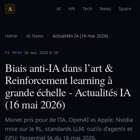
A
AI
HN
Tech
News
Space
Home
/
AI News
/
Actualités IA (16 mai 2026)
·
·
AI NEWS
16 mai 2026
9:19
Biais anti‑IA dans l’art &
Reinforcement learning à
grande échelle - Actualités IA
(16 mai 2026)
Monet pris pour de l’IA, OpenAI vs Apple, Nvidia
mise sur le RL, standards LLM, outils d’agents et
GPU: l’essentiel IA du 16 mai 2026.