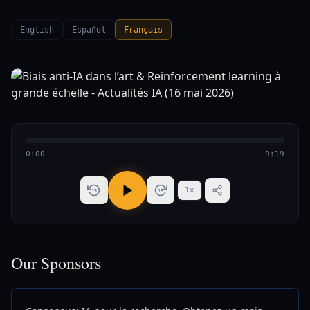
English
Español
Français
0:00
9:19
1
x
15
15
Our Sponsors