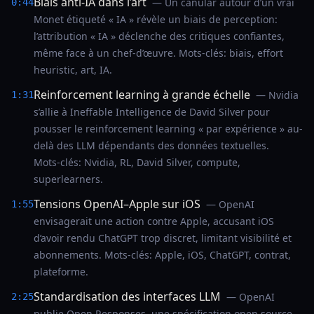
Biais anti‑IA dans l’art
— Un canular autour d’un vrai
0:44
Monet étiqueté « IA » révèle un biais de perception:
l’attribution « IA » déclenche des critiques confiantes,
même face à un chef‑d’œuvre. Mots‑clés: biais, effort
heuristic, art, IA.
Reinforcement learning à grande échelle
— Nvidia
1:31
s’allie à Ineffable Intelligence de David Silver pour
pousser le reinforcement learning « par expérience » au-
delà des LLM dépendants des données textuelles.
Mots‑clés: Nvidia, RL, David Silver, compute,
superlearners.
Tensions OpenAI–Apple sur iOS
— OpenAI
1:55
envisagerait une action contre Apple, accusant iOS
d’avoir rendu ChatGPT trop discret, limitant visibilité et
abonnements. Mots‑clés: Apple, iOS, ChatGPT, contrat,
plateforme.
Standardisation des interfaces LLM
— OpenAI
2:25
publie Open Responses, une spécification open source