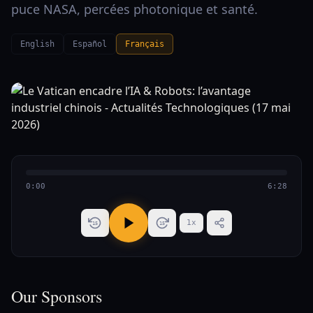
puce NASA, percées photonique et santé.
English
Español
Français
0:00
6:28
1
x
15
15
Our Sponsors