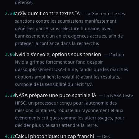
défense.
arXiv durcit contre textes IA
— arXiv renforce ses
2:30
sanctions contre les soumissions manifestement
générées par IA sans relecture humaine, avec
bannissement d’un an et exigences accrues, afin de
protéger la confiance dans la recherche.
Nvidia s’envole, options sous tension
— L’action
3:06
Nvidia grimpe fortement sur fond d’espoir
d’assouplissement USA–Chine, tandis que les marchés
d’options amplifient la volatilité avant les résultats,
symbole de la sensibilité du récit “IA”.
NASA prépare une puce spatiale IA
— La NASA teste
3:39
HPSC, un processeur conçu pour l’autonomie des
missions lointaines, robuste au rayonnement et aux
événements critiques comme les atterrissages, pour
décider plus vite sans attendre la Terre.
Calcul photonique: un cap franchi
— Des
4:12