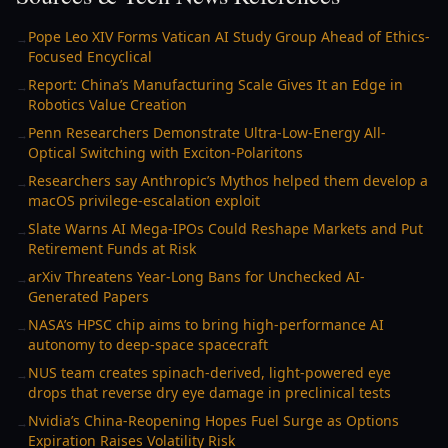
Pope Leo XIV Forms Vatican AI Study Group Ahead of Ethics-
→
Focused Encyclical
Report: China’s Manufacturing Scale Gives It an Edge in
→
Robotics Value Creation
Penn Researchers Demonstrate Ultra-Low-Energy All-
→
Optical Switching with Exciton-Polaritons
Researchers say Anthropic’s Mythos helped them develop a
→
macOS privilege-escalation exploit
Slate Warns AI Mega-IPOs Could Reshape Markets and Put
→
Retirement Funds at Risk
arXiv Threatens Year-Long Bans for Unchecked AI-
→
Generated Papers
NASA’s HPSC chip aims to bring high-performance AI
→
autonomy to deep-space spacecraft
NUS team creates spinach-derived, light-powered eye
→
drops that reverse dry eye damage in preclinical tests
Nvidia’s China-Reopening Hopes Fuel Surge as Options
→
Expiration Raises Volatility Risk