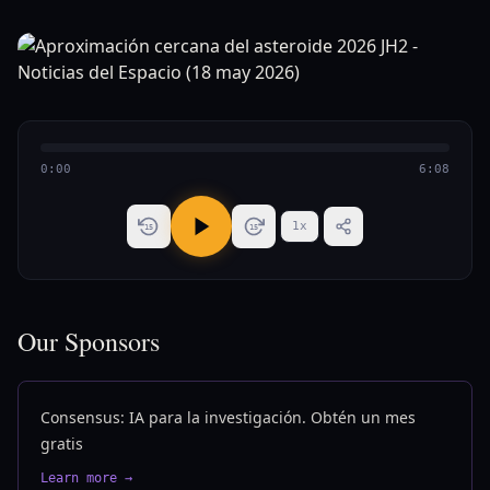
0:00
6:08
1
x
15
15
Our Sponsors
Consensus: IA para la investigación. Obtén un mes
gratis
Learn more →