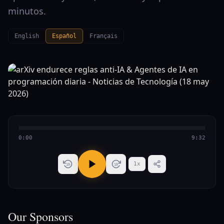
minutos.
English
Español
Français
0:00
9:32
1
x
15
15
Our Sponsors