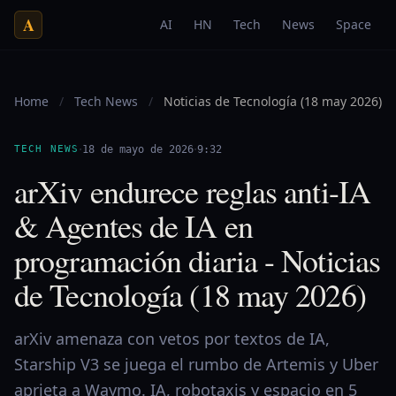
A
AI
HN
Tech
News
Space
Home
/
Tech News
/
Noticias de Tecnología (18 may 2026)
·
·
TECH NEWS
18 de mayo de 2026
9:32
arXiv endurece reglas anti-IA
& Agentes de IA en
programación diaria - Noticias
de Tecnología (18 may 2026)
arXiv amenaza con vetos por textos de IA,
Starship V3 se juega el rumbo de Artemis y Uber
aprieta a Waymo. IA, robotaxis y espacio en 5