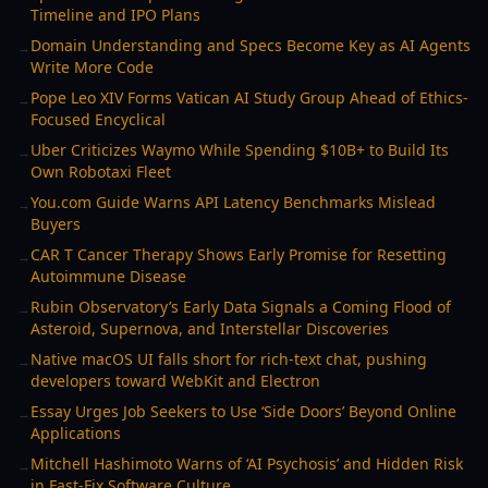
Timeline and IPO Plans
Domain Understanding and Specs Become Key as AI Agents
→
Write More Code
Pope Leo XIV Forms Vatican AI Study Group Ahead of Ethics-
→
Focused Encyclical
Uber Criticizes Waymo While Spending $10B+ to Build Its
→
Own Robotaxi Fleet
You.com Guide Warns API Latency Benchmarks Mislead
→
Buyers
CAR T Cancer Therapy Shows Early Promise for Resetting
→
Autoimmune Disease
Rubin Observatory’s Early Data Signals a Coming Flood of
→
Asteroid, Supernova, and Interstellar Discoveries
Native macOS UI falls short for rich-text chat, pushing
→
developers toward WebKit and Electron
Essay Urges Job Seekers to Use ‘Side Doors’ Beyond Online
→
Applications
Mitchell Hashimoto Warns of ‘AI Psychosis’ and Hidden Risk
→
in Fast-Fix Software Culture