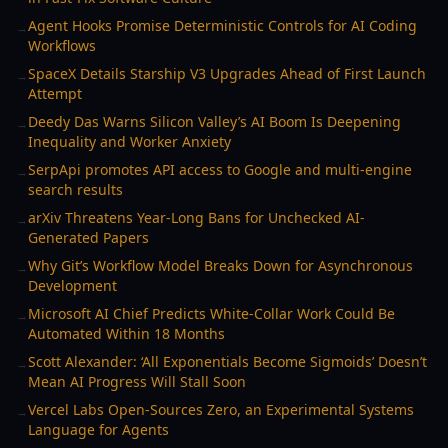
Agent Hooks Promise Deterministic Controls for AI Coding
→
Workflows
SpaceX Details Starship V3 Upgrades Ahead of First Launch
→
Attempt
Deedy Das Warns Silicon Valley’s AI Boom Is Deepening
→
Inequality and Worker Anxiety
SerpApi promotes API access to Google and multi-engine
→
search results
arXiv Threatens Year-Long Bans for Unchecked AI-
→
Generated Papers
Why Git’s Workflow Model Breaks Down for Asynchronous
→
Development
Microsoft AI Chief Predicts White-Collar Work Could Be
→
Automated Within 18 Months
Scott Alexander: ‘All Exponentials Become Sigmoids’ Doesn’t
→
Mean AI Progress Will Stall Soon
Vercel Labs Open-Sources Zero, an Experimental Systems
→
Language for Agents