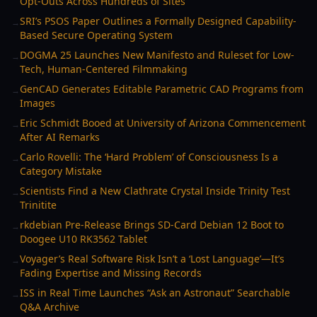
Opt-Outs Across Hundreds of Sites
SRI’s PSOS Paper Outlines a Formally Designed Capability-
→
Based Secure Operating System
DOGMA 25 Launches New Manifesto and Ruleset for Low-
→
Tech, Human-Centered Filmmaking
GenCAD Generates Editable Parametric CAD Programs from
→
Images
Eric Schmidt Booed at University of Arizona Commencement
→
After AI Remarks
Carlo Rovelli: The ‘Hard Problem’ of Consciousness Is a
→
Category Mistake
Scientists Find a New Clathrate Crystal Inside Trinity Test
→
Trinitite
rkdebian Pre-Release Brings SD-Card Debian 12 Boot to
→
Doogee U10 RK3562 Tablet
Voyager’s Real Software Risk Isn’t a ‘Lost Language’—It’s
→
Fading Expertise and Missing Records
ISS in Real Time Launches “Ask an Astronaut” Searchable
→
Q&A Archive