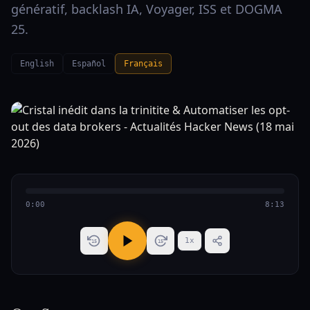
génératif, backlash IA, Voyager, ISS et DOGMA
25.
English
Español
Français
0:00
8:13
1
x
15
15