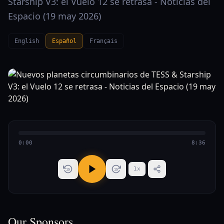
Starship V3: el Vuelo 12 se retrasa - Noticias del
Espacio (19 may 2026)
English
Español
Français
0:00
8:36
1
x
15
15
Our Sponsors