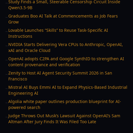
Study Finds a Small, Steerable Censorship Circuit Inside
→
Qwen3.5-9B
Graduates Boo AI Talk at Commencements as Job Fears
→
Grow
Lovable Launches “Skills” to Reuse Task-Specific AI
→
Instructions
NVIDIA Starts Delivering Vera CPUs to Anthropic, OpenAI,
→
xAI and Oracle Cloud
OpenAI adopts C2PA and Google SynthID to strengthen AI
→
content provenance and verification
Zenity to Host AI Agent Security Summit 2026 in San
→
Francisco
Mistral AI Buys Emmi AI to Expand Physics-Based Industrial
→
Engineering AI
Algolia white paper outlines production blueprint for AI-
→
powered search
Judge Throws Out Musk’s Lawsuit Against OpenAI’s Sam
→
Altman After Jury Finds It Was Filed Too Late