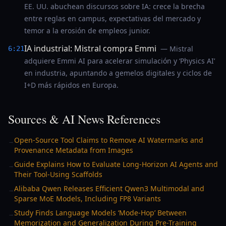
EE. UU. abuchean discursos sobre IA: crece la brecha
entre reglas en campus, expectativas del mercado y
temor a la erosión de empleos junior.
IA industrial: Mistral compra Emmi
— Mistral
6:21
adquiere Emmi AI para acelerar simulación y ‘Physics AI’
en industria, apuntando a gemelos digitales y ciclos de
I+D más rápidos en Europa.
Sources & AI News References
Open-Source Tool Claims to Remove AI Watermarks and
→
Provenance Metadata from Images
Guide Explains How to Evaluate Long-Horizon AI Agents and
→
Their Tool-Using Scaffolds
Alibaba Qwen Releases Efficient Qwen3 Multimodal and
→
Sparse MoE Models, Including FP8 Variants
Study Finds Language Models ‘Mode-Hop’ Between
→
Memorization and Generalization During Pre-Training