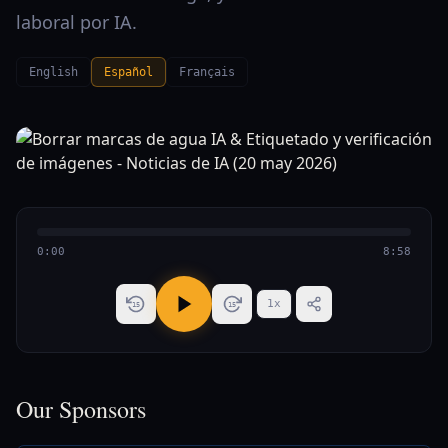
laboral por IA.
English
Español
Français
0:00
8:58
1
x
15
15
Our Sponsors