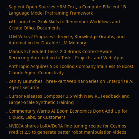
Sapient Open-Sources HRM-Text, a Compute-Efficient 1B
→
Language Model Pretraining Framework
xAI Launches Grok Skills to Remember Workflows and
→
Create Office Documents
LLM Wiki v2 Proposes Lifecycle, Knowledge Graphs, and
→
Automation for Durable LLM Memory
Manus Scheduled Tasks 2.0 Brings Context-Aware
→
Recurring Automation to Tasks, Projects, and Web Apps
Anthropic Acquires SDK Tooling Company Stainless to Boost
→
Claude Agent Connectivity
Zenity Launches Three-Part Webinar Series on Enterprise AI
→
Agent Security
Cursor Releases Composer 2.5 With New RL Feedback and
→
Larger-Scale Synthetic Training
Commentary Warns AI Boom Economics Don’t Add Up for
→
Clouds, Labs, or Customers
NVIDIA shares LoRA/DoRA fine-tuning recipe for Cosmos
→
Predict 2.5 to generate better robot manipulation videos