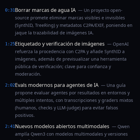
Borrar marcas de agua IA
— Un proyecto open-
0:31
source promete eliminar marcas visibles e invisibles
(SynthID, TreeRing) y metadatos C2PA/EXIF, poniendo en
jaque la trazabilidad de imágenes IA.
Etiquetado y verificación de imágenes
— OpenAI
1:25
refuerza la procedencia con C2PA y añade SynthID a
imágenes, además de previsualizar una herramienta
pública de verificación; clave para confianza y
moderación.
Evals modernos para agentes de IA
— Una guía
2:02
propone evaluar agentes por resultados en entornos y
múltiples intentos, con transcripciones y graders mixtos
(humanos, checks y LLM-judge) para evitar falsos
positivos.
Nuevos modelos abiertos multimodales
— Qwen
2:41
amplía Qwen3 con modelos multimodales y versiones