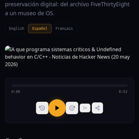
preservación digital: del archivo FiveThirtyEight
a un museo de OS.
English
Español
Français
0:00
8:52
1
x
15
15