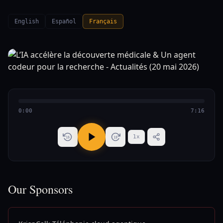
English
Español
Français
0:00
7:16
1
x
15
15
Our Sponsors