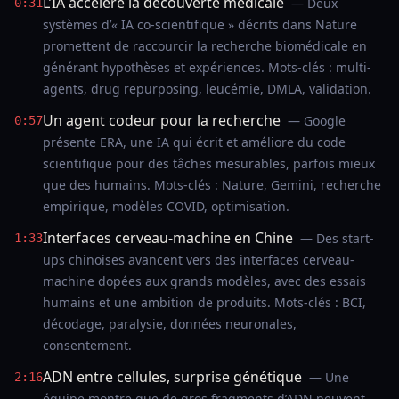
L’IA accélère la découverte médicale
— Deux
0:31
systèmes d’« IA co-scientifique » décrits dans Nature
promettent de raccourcir la recherche biomédicale en
générant hypothèses et expériences. Mots-clés : multi-
agents, drug repurposing, leucémie, DMLA, validation.
Un agent codeur pour la recherche
— Google
0:57
présente ERA, une IA qui écrit et améliore du code
scientifique pour des tâches mesurables, parfois mieux
que des humains. Mots-clés : Nature, Gemini, recherche
empirique, modèles COVID, optimisation.
Interfaces cerveau-machine en Chine
— Des start-
1:33
ups chinoises avancent vers des interfaces cerveau-
machine dopées aux grands modèles, avec des essais
humains et une ambition de produits. Mots-clés : BCI,
décodage, paralysie, données neuronales,
consentement.
ADN entre cellules, surprise génétique
— Une
2:16
équipe montre que de gros fragments d’ADN peuvent