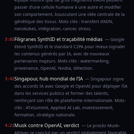
passer d’une cellule humaine à une autre et modifier
son comportement, bousculant une idée centrale de la
génétique des tissus. Mots-clés : transfert d’ADN,
nanotubes, intégration, cancer, stress.
Filigranes SynthID et traçabilité médias
— Google
3:02
étend SynthID et le standard C2PA pour mieux signaler
les contenus générés par IA, avec de nouveaux
partenaires majeurs. Mots-clés : watermarking,
provenance, OpenAI, Nvidia, détection.
Singapour, hub mondial de l’IA
— Singapour signe
3:42
des accords IA avec Google et OpenAI pour déployer l’IA
dans les services publics et former des talents,
renforçant son rôle de plateforme internationale. Mots-
clés : ATxSummit, Applied AI Lab, investissement,
formation, stratégie nationale.
Musk contre OpenAI, verdict
— Le procès Musk–
4:21
Altman se conclut par un verdict globalement favorable