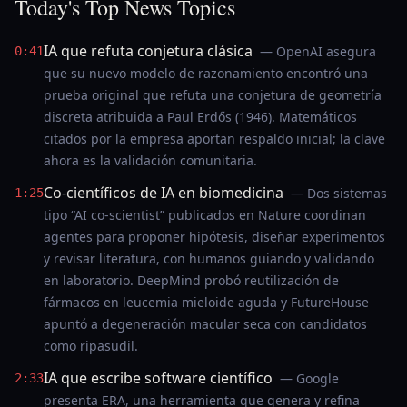
Today's Top News Topics
IA que refuta conjetura clásica
— OpenAI asegura
0:41
que su nuevo modelo de razonamiento encontró una
prueba original que refuta una conjetura de geometría
discreta atribuida a Paul Erdős (1946). Matemáticos
citados por la empresa aportan respaldo inicial; la clave
ahora es la validación comunitaria.
Co-científicos de IA en biomedicina
— Dos sistemas
1:25
tipo “AI co-scientist” publicados en Nature coordinan
agentes para proponer hipótesis, diseñar experimentos
y revisar literatura, con humanos guiando y validando
en laboratorio. DeepMind probó reutilización de
fármacos en leucemia mieloide aguda y FutureHouse
apuntó a degeneración macular seca con candidatos
como ripasudil.
IA que escribe software científico
— Google
2:33
presenta ERA, una herramienta que genera y refina