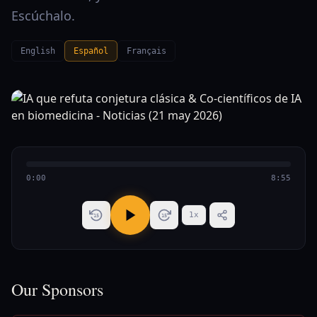
Escúchalo.
English
Español
Français
0:00
8:55
1
x
15
15
Our Sponsors