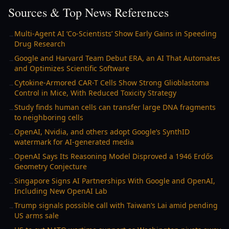
Sources & Top News References
Multi-Agent AI ‘Co-Scientists’ Show Early Gains in Speeding
→
Drug Research
Google and Harvard Team Debut ERA, an AI That Automates
→
and Optimizes Scientific Software
Cytokine-Armored CAR-T Cells Show Strong Glioblastoma
→
Control in Mice, With Reduced Toxicity Strategy
Study finds human cells can transfer large DNA fragments
→
to neighboring cells
OpenAI, Nvidia, and others adopt Google’s SynthID
→
watermark for AI-generated media
OpenAI Says Its Reasoning Model Disproved a 1946 Erdős
→
Geometry Conjecture
Singapore Signs AI Partnerships With Google and OpenAI,
→
Including New OpenAI Lab
Trump signals possible call with Taiwan’s Lai amid pending
→
US arms sale