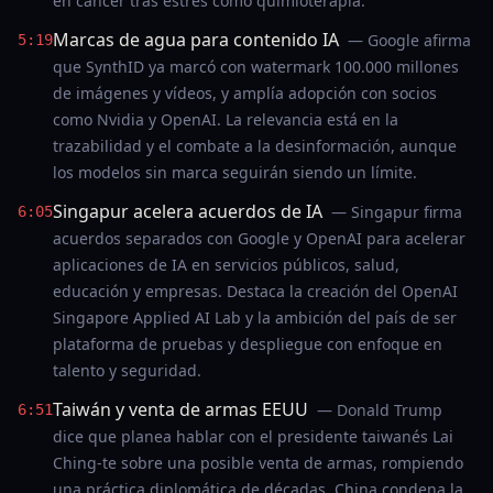
en cáncer tras estrés como quimioterapia.
Marcas de agua para contenido IA
— Google afirma
5:19
que SynthID ya marcó con watermark 100.000 millones
de imágenes y vídeos, y amplía adopción con socios
como Nvidia y OpenAI. La relevancia está en la
trazabilidad y el combate a la desinformación, aunque
los modelos sin marca seguirán siendo un límite.
Singapur acelera acuerdos de IA
— Singapur firma
6:05
acuerdos separados con Google y OpenAI para acelerar
aplicaciones de IA en servicios públicos, salud,
educación y empresas. Destaca la creación del OpenAI
Singapore Applied AI Lab y la ambición del país de ser
plataforma de pruebas y despliegue con enfoque en
talento y seguridad.
Taiwán y venta de armas EEUU
— Donald Trump
6:51
dice que planea hablar con el presidente taiwanés Lai
Ching‑te sobre una posible venta de armas, rompiendo
una práctica diplomática de décadas. China condena la