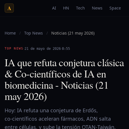
A
AI
HN
Tech
News
Space
Home
/
Top News
/
Noticias (21 may 2026)
·
·
TOP NEWS
21 de mayo de 2026
8:55
IA que refuta conjetura clásica
& Co-científicos de IA en
biomedicina - Noticias (21
may 2026)
Hoy: IA refuta una conjetura de Erdős,
co‑científicos aceleran fármacos, ADN salta
entre células, y sube la tensión OTAN‑Taiwán.