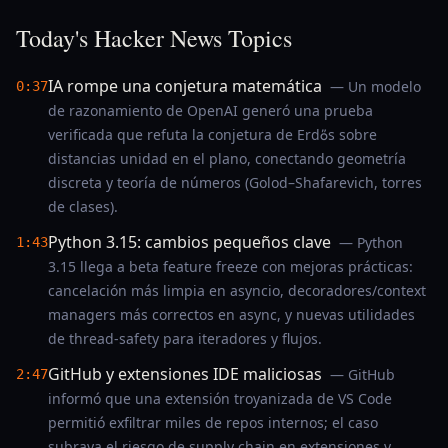
Today's Hacker News Topics
IA rompe una conjetura matemática
— Un modelo
0:37
de razonamiento de OpenAI generó una prueba
verificada que refuta la conjetura de Erdős sobre
distancias unidad en el plano, conectando geometría
discreta y teoría de números (Golod–Shafarevich, torres
de clases).
Python 3.15: cambios pequeños clave
— Python
1:43
3.15 llega a beta feature freeze con mejoras prácticas:
cancelación más limpia en asyncio, decoradores/context
managers más correctos en async, y nuevas utilidades
de thread-safety para iteradores y flujos.
GitHub y extensiones IDE maliciosas
— GitHub
2:47
informó que una extensión troyanizada de VS Code
permitió exfiltrar miles de repos internos; el caso
subraya el riesgo de supply chain en extensiones y