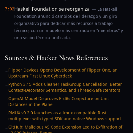
Haskell Foundation se reorganiza
— La Haskell
7:02
Foundation anunció cambios de liderazgo y un giro
organizativo para dedicar más recursos a trabajo
técnico, con un modelo más centrado en “miembros” y
una visión técnica unificada.
Sources & Hacker News References
Flipper Devices Opens Development of Flipper One, an
→
Upstream-First Linux Cyberdeck
Python 3.15 Adds Cleaner TaskGroup Cancellation, Better
→
Context-Decorator Semantics, and Thread-Safe Iterators
OpenAI Model Disproves Erdős Conjecture on Unit
→
Distances in the Plane
RMUX v0.2.0 launches as a tmux-compatible Rust
→
multiplexer with typed SDK and native Windows support
GitHub: Malicious VS Code Extension Led to Exfiltration of
→
~3,800 Internal Repos