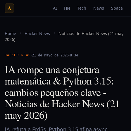
A
AI
HN
Tech
News
Space
Home
/
Hacker News
/
Noticias de Hacker News (21 may
2026)
·
·
HACKER NEWS
21 de mayo de 2026
8:34
IA rompe una conjetura
matemática & Python 3.15:
cambios pequeños clave -
Noticias de Hacker News (21
may 2026)
IA refuta a Erdős, Python 3.15 afina async,