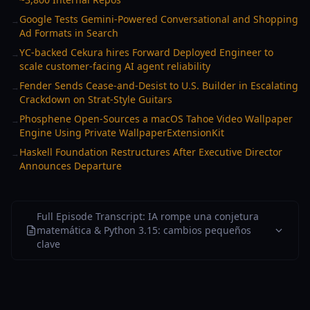
Google Tests Gemini-Powered Conversational and Shopping
→
Ad Formats in Search
YC-backed Cekura hires Forward Deployed Engineer to
→
scale customer-facing AI agent reliability
Fender Sends Cease-and-Desist to U.S. Builder in Escalating
→
Crackdown on Strat-Style Guitars
Phosphene Open-Sources a macOS Tahoe Video Wallpaper
→
Engine Using Private WallpaperExtensionKit
Haskell Foundation Restructures After Executive Director
→
Announces Departure
Full Episode Transcript: IA rompe una conjetura
matemática & Python 3.15: cambios pequeños
clave