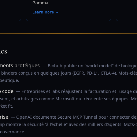
Gamma
Learn more →
ics
ments protéiques
— Biohub publie un “world model” de biologi
binders conçus en quelques jours (EGFR, PD-L1, CTLA-4). Mots-clés:
apeutique.
e code
— Entreprises et labs réajustent la facturation et l’usage d
sent, et arbitrages comme Microsoft qui réoriente ses équipes. Mot
et fit.
rise
— OpenAI documente Secure MCP Tunnel pour connecter des
p montre la sécurité “à l’échelle” avec des milliers d’agents. Mots-
gouvernance.