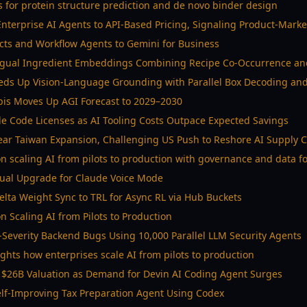
s for protein structure prediction and de novo binder design
nterprise AI Agents to API-Based Pricing, Signaling Product-Market
cts and Workflow Agents to Gemini for Business
ingual Ingredient Embeddings Combining Recipe Co-Occurrence an
eds Up Vision-Language Grounding with Parallel Box Decoding an
s Moves Up AGI Forecast to 2029–2030
de Code Licenses as AI Tooling Costs Outpace Expected Savings
ar Taiwan Expansion, Challenging US Push to Reshore AI Supply 
n scaling AI from pilots to production with governance and data f
gual Upgrade for Claude Voice Mode
lta Weight Sync to TRL for Async RL via Hub Buckets
n Scaling AI from Pilots to Production
Severity Backend Bugs Using 10,000 Parallel LLM Security Agents
ts how enterprises scale AI from pilots to production
t $26B Valuation as Demand for Devin AI Coding Agent Surges
elf-Improving Tax Preparation Agent Using Codex