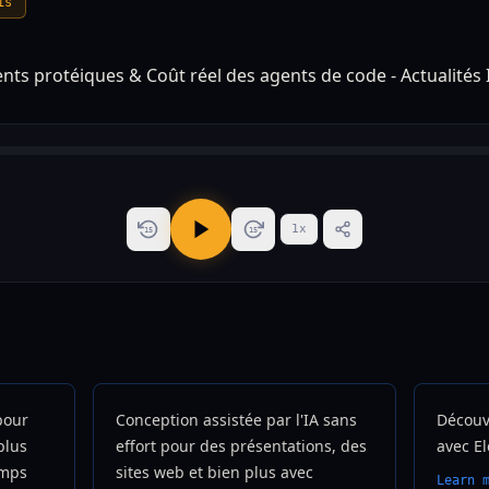
is
1
x
15
15
pour
Conception assistée par l'IA sans
Découvr
plus
effort pour des présentations, des
avec E
emps
sites web et bien plus avec
Learn 