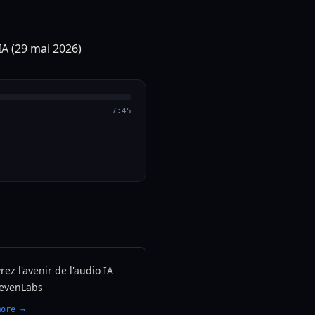
7:45
ez l'avenir de l'audio IA
levenLabs
more →