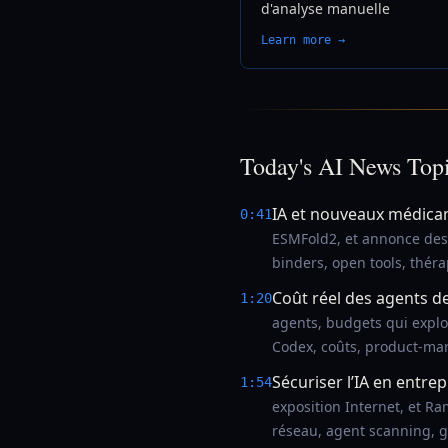
d'analyse manuelle
Learn more →
Today's AI News Top
IA et nouveaux médica
0:41
ESMFold2, et annonce des 
binders, open tools, thér
Coût réel des agents d
1:20
agents, budgets qui explo
Codex, coûts, product-mark
Sécuriser l’IA en entrep
1:54
exposition Internet, et Ram
réseau, agent scanning, 