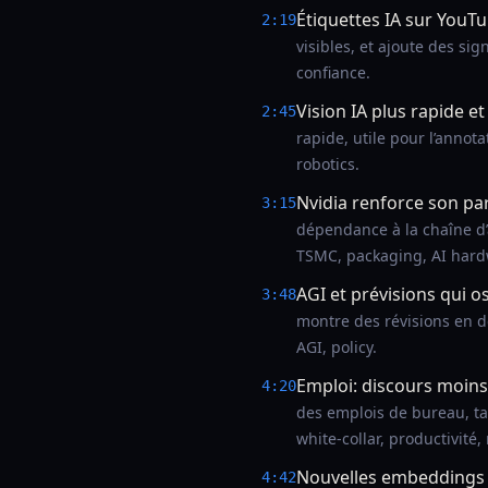
Étiquettes IA sur YouT
2:19
visibles, et ajoute des s
confiance.
Vision IA plus rapide et
2:45
rapide, utile pour l’annot
robotics.
Nvidia renforce son par
3:15
dépendance à la chaîne d’
TSMC, packaging, AI hardw
AGI et prévisions qui os
3:48
montre des révisions en de
AGI, policy.
Emploi: discours moins
4:20
des emplois de bureau, t
white-collar, productivité
Nouvelles embeddings p
4:42