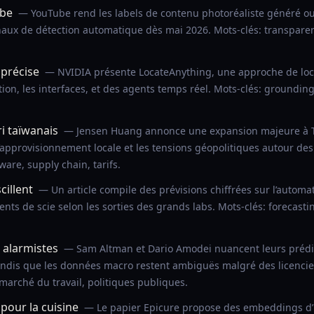
ube
— YouTube rend les labels de contenu photoréaliste généré ou
ignaux de détection automatique dès mai 2026. Mots-clés: transpare
 précise
— NVIDIA présente LocateAnything, une approche de loca
ation, les interfaces, et des agents temps réel. Mots-clés: groundi
i taïwanais
— Jensen Huang annonce une expansion majeure à Taï
approvisionnement locale et les tensions géopolitiques autour des
are, supply chain, tarifs.
cillent
— Un article compile des prévisions chiffrées sur l’automati
nts de scie selon les sorties des grands labs. Mots-clés: forecasti
 alarmistes
— Sam Altman et Dario Amodei nuancent leurs prédict
andis que les données macro restent ambiguës malgré des licencie
, marché du travail, politiques publiques.
our la cuisine
— Le papier Epicure propose des embeddings d’i