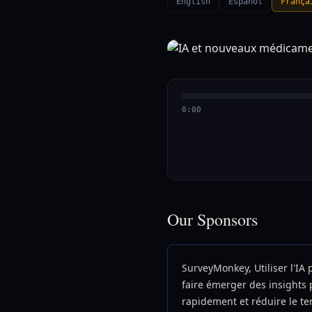
English
Español
França
0:00
Our Sponsors
SurveyMonkey, Utiliser l'IA 
faire émerger des insights 
rapidement et réduire le t