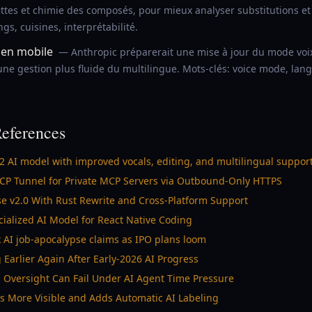
ttes et chimie des composés, pour mieux analyser substitutions et 
s, cuisines, interprétabilité.
 en mobile
— Anthropic préparerait une mise à jour du mode voi
ne gestion plus fluide du multilingue. Mots-clés: voice mode, lang
eferences
 AI model with improved vocals, editing, and multilingual suppor
P Tunnel for Private MCP Servers via Outbound-Only HTTPS
e v2.0 With Rust Rewrite and Cross-Platform Support
cialized AI Model for React Native Coding
 AI job-apocalypse claims as IPO plans loom
 Earlier Again After Early-2026 AI Progress
versight Can Fail Under AI Agent Time Pressure
s More Visible and Adds Automatic AI Labeling