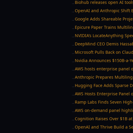
Biohub releases open AI tool
→
OpenAI and Anthropic Shift E
→
Google Adds Shareable Proje
→
Epicure Paper Trains Multil
→
NVIDIA’s LocateAnything Spe
→
DeepMind CEO Demis Hassabi
→
Microsoft Pulls Back on Clau
→
Nvidia Announces $150B-a-Ye
→
AWS hosts enterprise panel o
→
Anthropic Prepares Multilin
→
Hugging Face Adds Sparse De
→
AWS Hosts Enterprise Panel o
→
Ramp Labs Finds Seven High-
→
AWS on-demand panel highligh
→
Cognition Raises Over $1B a
→
OpenAI and Thrive Build a S
→