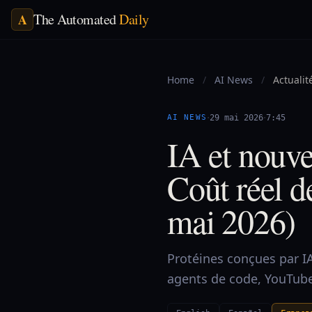
The Automated
Daily
A
Home
/
AI News
/
Actualit
·
·
AI NEWS
29 mai 2026
7:45
IA et nouv
Coût réel d
mai 2026)
Protéines conçues par I
agents de code, YouTube 