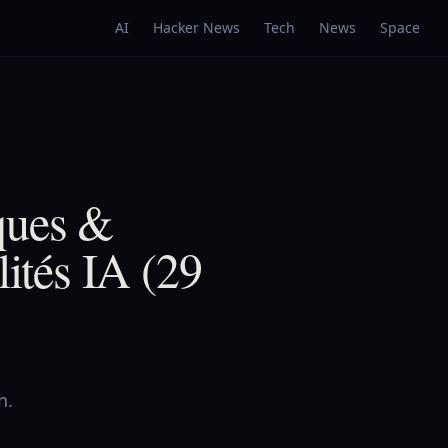
AI
Hacker News
Tech
News
Space
ques &
lités IA (29
n.