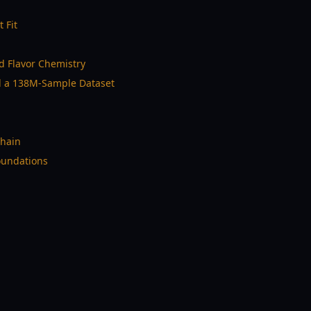
 Fit
d Flavor Chemistry
d a 138M-Sample Dataset
Chain
oundations