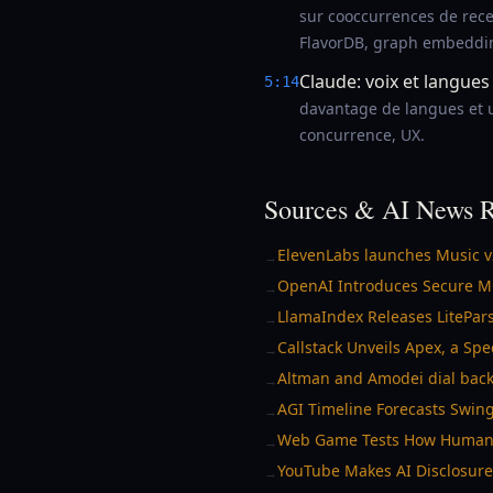
sur cooccurrences de rece
FlavorDB, graph embedding
Claude: voix et langues
5:14
davantage de langues et u
concurrence, UX.
Sources & AI News R
ElevenLabs launches Music v2
→
OpenAI Introduces Secure MC
→
LlamaIndex Releases LitePars
→
Callstack Unveils Apex, a Spe
→
Altman and Amodei dial back
→
AGI Timeline Forecasts Swing
→
Web Game Tests How Human O
→
YouTube Makes AI Disclosure
→