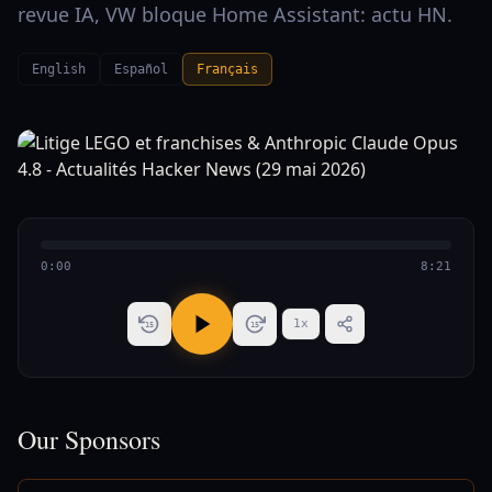
revue IA, VW bloque Home Assistant: actu HN.
English
Español
Français
0:00
8:21
1
x
15
15
Our Sponsors