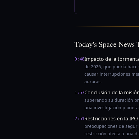
Today's Space News 
Impacto de la tormenta
0:48
de 2026, que podría hacer
causar interrupciones men
auroras.
Conclusión de la misi
1:57
superando su duración pre
una investigación pionera
Restricciones en la IP
2:51
preocupaciones de segurida
restricción afecta a una d