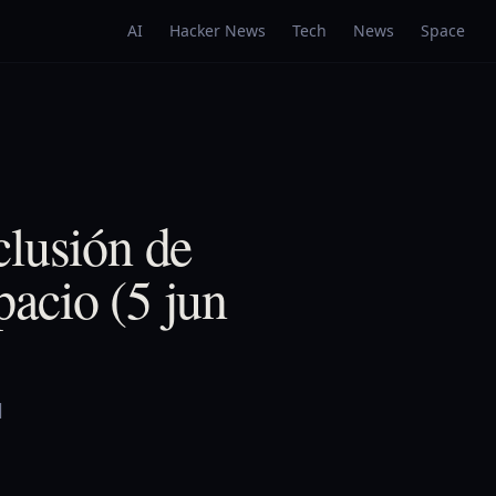
AI
Hacker News
Tech
News
Space
clusión de
acio (5 jun
l