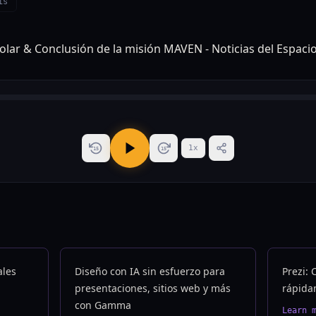
is
1
x
15
15
ales
Diseño con IA sin esfuerzo para
Prezi: 
presentaciones, sitios web y más
rápida
con Gamma
Learn 