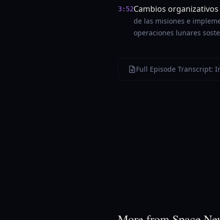
Cambios organizativos
3:52
de las misiones e implemen
operaciones lunares soste
Full Episode Transcript:
More from Space Ne