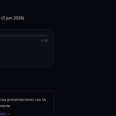
5:07
Crea presentaciones con IA
mente
more →