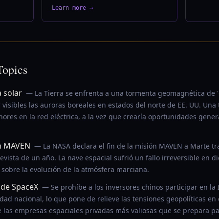
Learn more →
Topics
 solar
— La Tierra se enfrenta a una tormenta geomagnética de 'C
 visibles las auroras boreales en estados del norte de EE. UU. Una
ores en la red eléctrica, a la vez que crearía oportunidades gene
ón MAVEN
— La NASA declara el fin de la misión MAVEN a Marte tra
vista de un año. La nave espacial sufrió un fallo irreversible en 
 sobre la evolución de la atmósfera marciana.
O de SpaceX
— Se prohíbe a los inversores chinos participar en la
d nacional, lo que pone de relieve las tensiones geopolíticas en e
e las empresas espaciales privadas más valiosas que se prepara par