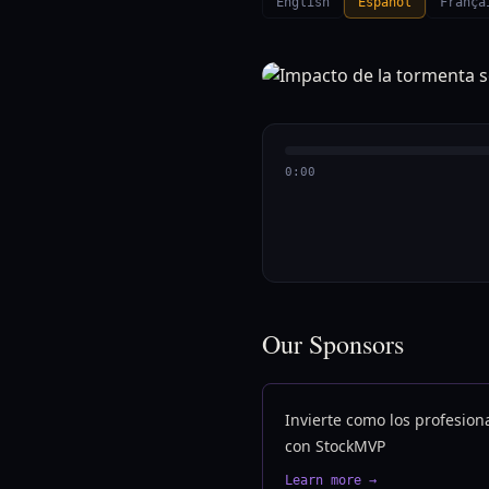
English
Español
França
0:00
Our Sponsors
Invierte como los profesion
con StockMVP
Learn more →