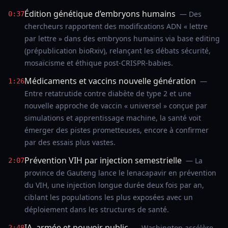
Édition génétique d’embryons humains
— Des
0:37
chercheurs rapportent des modifications ADN « lettre
par lettre » dans des embryons humains via base editing
(prépublication bioRxiv), relançant les débats sécurité,
mosaïcisme et éthique post-CRISPR-babies.
Médicaments et vaccins nouvelle génération
—
1:26
Entre retatrutide contre diabète de type 2 et une
nouvelle approche de vaccin « universel » conçue par
simulations et apprentissage machine, la santé voit
émerger des pistes prometteuses, encore à confirmer
par des essais plus vastes.
Prévention VIH par injection semestrielle
— La
2:07
province de Gauteng lance le lenacapavir en prévention
du VIH, une injection longue durée deux fois par an,
ciblant les populations les plus exposées avec un
déploiement dans les structures de santé.
IA, armée et pouvoir public
— Washington accélère
2:48