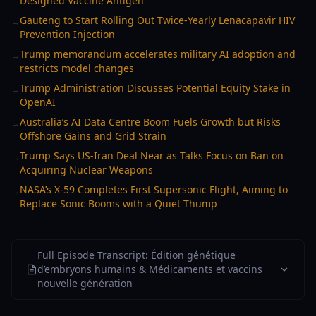
Designed Vaccine Antigen
Gauteng to Start Rolling Out Twice-Yearly Lenacapavir HIV
→
Prevention Injection
Trump memorandum accelerates military AI adoption and
→
restricts model changes
Trump Administration Discusses Potential Equity Stake in
→
OpenAI
Australia’s AI Data Centre Boom Fuels Growth but Risks
→
Offshore Gains and Grid Strain
Trump Says US-Iran Deal Near as Talks Focus on Ban on
→
Acquiring Nuclear Weapons
NASA’s X-59 Completes First Supersonic Flight, Aiming to
→
Replace Sonic Booms with a Quiet Thump
Full Episode Transcript: Édition génétique
d’embryons humains & Médicaments et vaccins
nouvelle génération