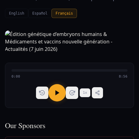
English
Español
Français
0:00
8:56
1
x
15
15
Our Sponsors