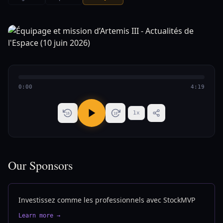
0:00
4:19
1
x
15
15
Our Sponsors
Investissez comme les professionnels avec StockMVP
Learn more →