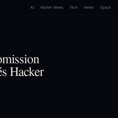
AI
Hacker News
Tech
News
Space
omission
és Hacker