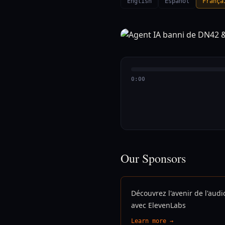
English
Español
França
0:00
Our Sponsors
Découvrez l'avenir de l'audi
avec ElevenLabs
Learn more →