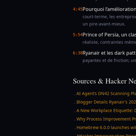
Pourquoi l’amélioratio
4:45
court-terme, les entrepri
un pire-avant-mieux.
Prince of Persia, un cla
5:54
réaliste, contraintes mémo
Ryanair et les dark pat
6:38
payantes et de friction; u
Sources & Hacker Ne
AI Agent’s DN42 Scanning Pla
→
Blogger Details Ryanair’s 202
→
A New Workplace Etiquette: 
→
Why Process Improvement Prog
→
Homebrew 6.0.0 launches with
→
Attacker Impersonation Pois