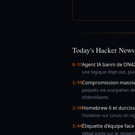
Today's Hacker News
Agent IA banni de DN4
0:37
une logique d’opt-out, puis
Compromission massive
1:59
paquets via usurpation de 
d’identifiants.
Homebrew 6 et durciss
2:56
l’isolation sur Linux; un s
Étiquette d’équipe face
3:44
débat porte sur le respect