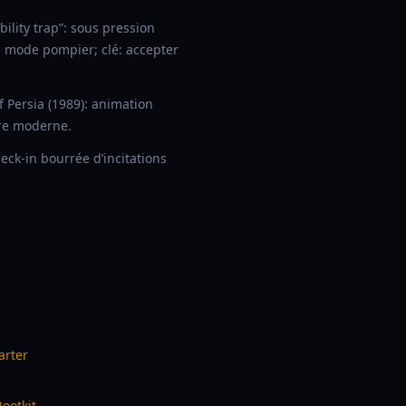
ility trap”: sous pression
le mode pompier; clé: accepter
 Persia (1989): animation
ure moderne.
ck-in bourrée d’incitations
arter
ootkit