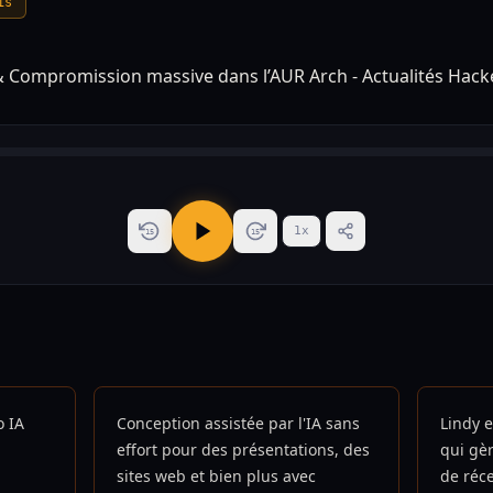
is
1
x
15
15
o IA
Conception assistée par l'IA sans
Lindy e
effort pour des présentations, des
qui gèr
sites web et bien plus avec
de réc