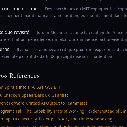
n continue échoue
— Des chercheurs du MIT expliquent le “capab
ses sacrifient maintenance et amélioration, puis s’enferment dans 
ssique revisité
— Jordan Mechner raconte la création de Prince of
ire et finition méticuleuse; un jalon qui a influencé l’action-avent
terns
— Ryanair est à nouveau critiqué pour une expérience de che
n exemple parlant de dark UX qui capitalise sur l’inattention.
ws References
n Spirals Into a $6,531 AWS Bill
6 Check-In Upsell ‘Dark UX’ Gauntlet
Don’t Forward Unread AI Output to Teammates
rams Fail: The ‘Capability Trap’ of Working Harder Instead of Sm
 tap trust security, faster JSON API, and Linux sandboxing
ons 400+ Arch AUR Packages With Infostealer and Suspected eBPF R