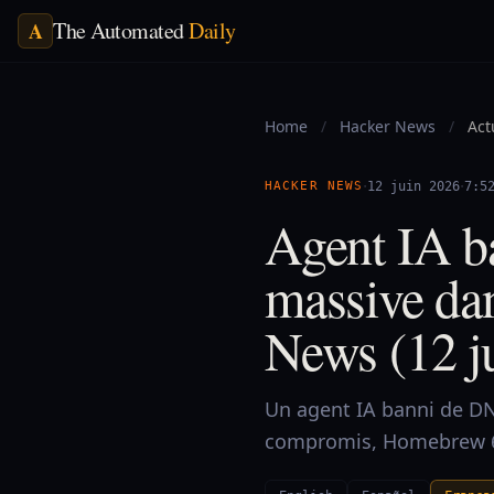
The Automated
Daily
A
Home
/
Hacker News
/
Act
·
·
HACKER NEWS
12 juin 2026
7:5
Agent IA 
massive da
News (12 j
Un agent IA banni de DN
compromis, Homebrew 6 s