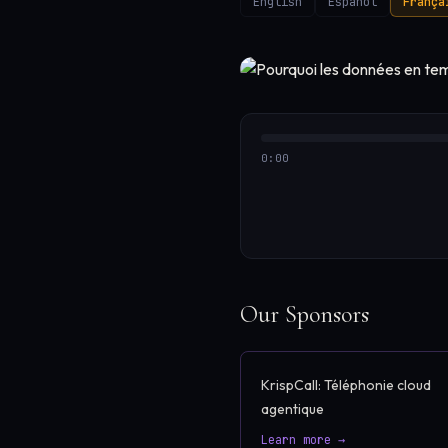
English
Español
França
0:00
Our Sponsors
KrispCall: Téléphonie cloud
agentique
Learn more →