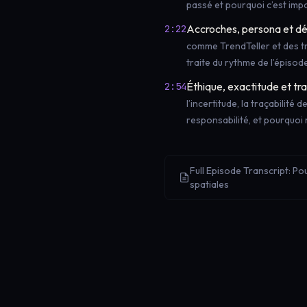
passé et pourquoi c’est imp
Accroches, persona et dé
2:22
comme TrendTeller et des t
traite du rythme de l’épisod
Éthique, exactitude et t
2:54
l’incertitude, la traçabilité
responsabilité, et pourquoi 
Full Episode Transcript: P
spatiales