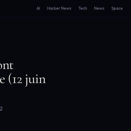
AI
Hacker News
Tech
News
Space
ont
e (12 juin
12