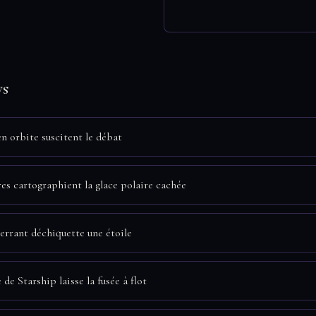
ws
en orbite suscitent le débat
res cartographient la glace polaire cachée
errant déchiquette une étoile
de Starship laisse la fusée à flot