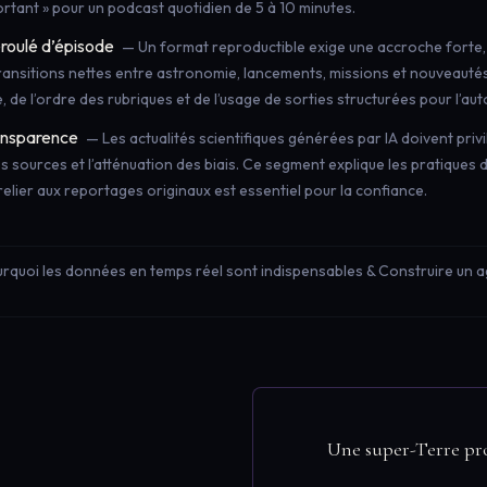
ortant » pour un podcast quotidien de 5 à 10 minutes.
roulé d’épisode
— Un format reproductible exige une accroche forte,
ransitions nettes entre astronomie, lancements, missions et nouveaut
e, de l’ordre des rubriques et de l’usage de sorties structurées pour l’au
ransparence
— Les actualités scientifiques générées par IA doivent privil
 des sources et l’atténuation des biais. Ce segment explique les pratiques
relier aux reportages originaux est essentiel pour la confiance.
ourquoi les données en temps réel sont indispensables & Construire un a
Une super-Terre pro