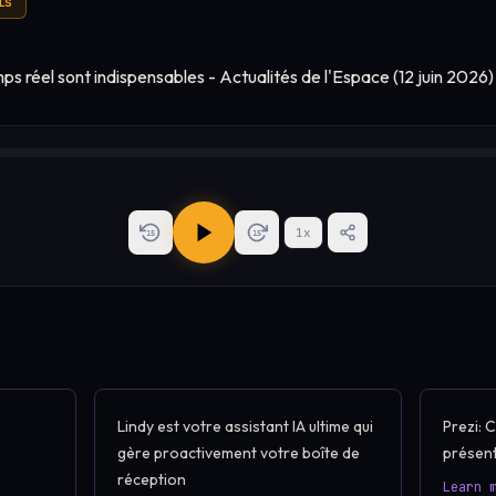
is
1
x
15
15
Lindy est votre assistant IA ultime qui
Prezi: 
gère proactivement votre boîte de
présent
réception
Learn 