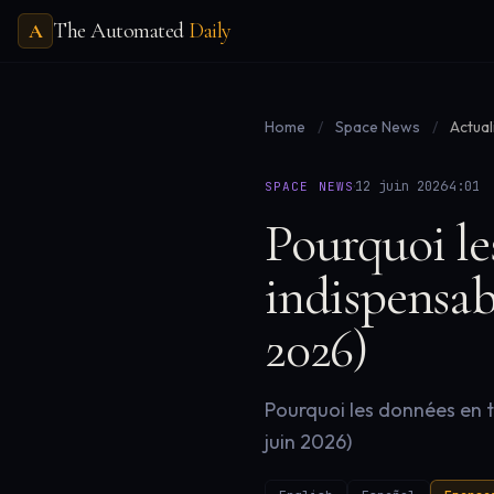
The Automated
Daily
A
Home
/
Space News
/
Actual
·
·
12 juin 2026
4:01
SPACE NEWS
Pourquoi le
indispensabl
2026)
Pourquoi les données en t
juin 2026)