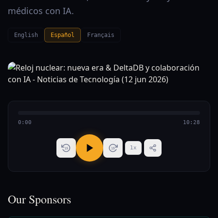
médicos con IA.
English
Español
Français
0:00
10:28
1
x
15
15
Our Sponsors