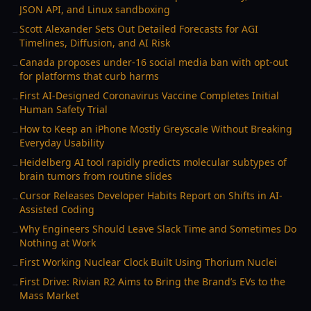
JSON API, and Linux sandboxing
Scott Alexander Sets Out Detailed Forecasts for AGI
→
Timelines, Diffusion, and AI Risk
Canada proposes under-16 social media ban with opt-out
→
for platforms that curb harms
First AI-Designed Coronavirus Vaccine Completes Initial
→
Human Safety Trial
How to Keep an iPhone Mostly Greyscale Without Breaking
→
Everyday Usability
Heidelberg AI tool rapidly predicts molecular subtypes of
→
brain tumors from routine slides
Cursor Releases Developer Habits Report on Shifts in AI-
→
Assisted Coding
Why Engineers Should Leave Slack Time and Sometimes Do
→
Nothing at Work
First Working Nuclear Clock Built Using Thorium Nuclei
→
First Drive: Rivian R2 Aims to Bring the Brand’s EVs to the
→
Mass Market