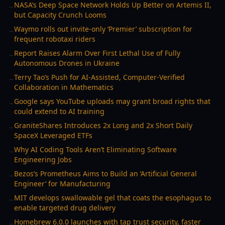
NASA’s Deep Space Network Holds Up Better on Artemis II,
→
but Capacity Crunch Looms
Waymo rolls out invite-only ‘Premier’ subscription for
→
frequent robotaxi riders
Report Raises Alarm Over First Lethal Use of Fully
→
Autonomous Drones in Ukraine
Terry Tao’s Push for AI-Assisted, Computer-Verified
→
Collaboration in Mathematics
Google says YouTube uploads may grant broad rights that
→
could extend to AI training
GraniteShares Introduces 2x Long and 2x Short Daily
→
SpaceX Leveraged ETFs
Why AI Coding Tools Aren’t Eliminating Software
→
Engineering Jobs
Bezos’s Prometheus Aims to Build an ‘Artificial General
→
Engineer’ for Manufacturing
MIT develops swallowable gel that coats the esophagus to
→
enable targeted drug delivery
Homebrew 6.0.0 launches with tap trust security, faster
→