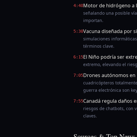
Motor de hidrógeno a l
4:40
señalando una posible vía
importan.
Vacuna diseñada por s
5:30
simulaciones informáticas
términos clave.
El Niño podría ser ext
6:15
extremo, elevando el ries
Drones autónomos en 
7:05
cuadricópteros totalment
guerra electrónica son ke
Canadá regula daños e
7:55
riesgos de chatbots, con v
claves.
Sources & Top News 