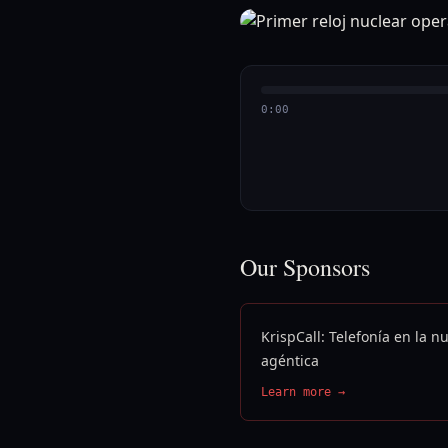
0:00
Our Sponsors
KrispCall: Telefonía en la n
agéntica
Learn more →