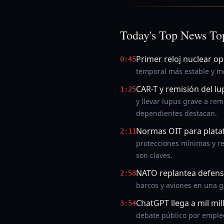
Today's Top News To
Primer reloj nuclear op
0:45
temporal más estable y me
CAR-T y remisión del l
1:25
y llevar lupus grave a re
dependientes destacan.
Normas OIT para plat
2:11
protecciones mínimas y re
son claves.
NATO replantea defen
2:58
barcos y aviones en una g
ChatGPT llega a mil mil
3:54
debate público por empleo