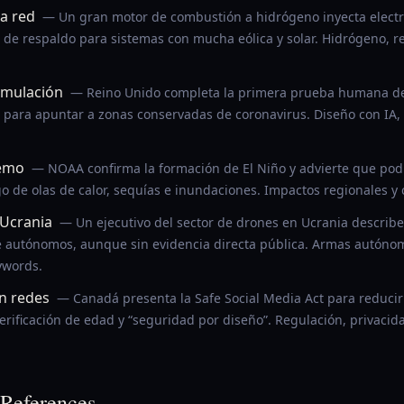
a red
— Un gran motor de combustión a hidrógeno inyecta electri
 de respaldo para sistemas con mucha eólica y solar. Hidrógeno, r
imulación
— Reino Unido completa la primera prueba humana d
 para apuntar a zonas conservadas de coronavirus. Diseño con IA, 
remo
— NOAA confirma la formación de El Niño y advierte que podrí
go de olas de calor, sequías e inundaciones. Impactos regionales y
Ucrania
— Un ejecutivo del sector de drones en Ucrania describ
e autónomos, aunque sin evidencia directa pública. Armas autóno
ywords.
n redes
— Canadá presenta la Safe Social Media Act para reduci
erificación de edad y “seguridad por diseño”. Regulación, privacida
References