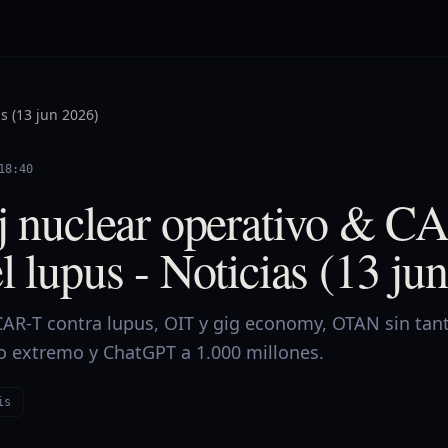
s (13 jun 2026)
18:40
oj nuclear operativo & C
l lupus - Noticias (13 ju
 CAR‑T contra lupus, OIT y gig economy, OTAN sin tan
ño extremo y ChatGPT a 1.000 millones.
is