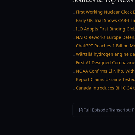
First Working Nuclear Clock 
→
Early UK Trial Shows CAR-T 
→
ILO Adopts First Binding Glo
→
NATO Reworks Europe Defense
→
ChatGPT Reaches 1 Billion M
→
Wärtsilä hydrogen engine deli
→
First AI-Designed Coronaviru
→
NOAA Confirms El Niño, With F
→
Report Claims Ukraine Tested
→
Canada introduces Bill C-34 t
→
Full Episode Transcript: 