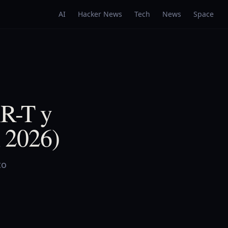
AI
Hacker News
Tech
News
Space
AR-T y
n 2026)
to