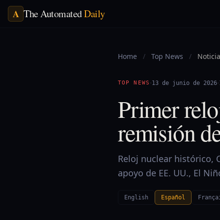
The Automated
Daily
A
Home
/
Top News
/
Noticia
·
·
TOP NEWS
13 de junio de 2026
Primer rel
remisión de
Reloj nuclear histórico,
apoyo de EE. UU., El Ni
English
Español
França