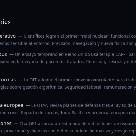
pics
erativo
— Científicos logran el primer “reloj nuclear” funcional co
nos sensible al entorno. Precisión, navegación y nueva física son 
upus
— Un ensayo temprano en Reino Unido usa terapia CAR-T para
misión en la mayoría de pacientes tratados. Remisión, riesgos y e
aformas
— La OIT adopta el primer convenio vinculante para trab
glas sobre gestión algorítmica. Seguridad laboral, remuneración 
sa europea
— La OTAN revisa planes de defensa tras el aviso de
ran crisis. Reparto de cargas, Indo-Pacífico y urgencia europea do
lones
— ChatGPT alcanza un estimado de mil millones de usuario
, privacidad y alianzas con defensa. Adopción masiva y riesgo re