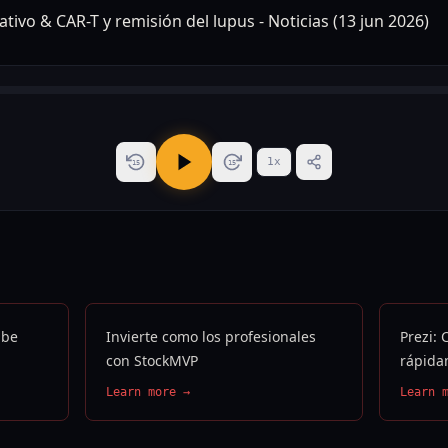
1
x
15
15
ube
Invierte como los profesionales
Prezi: 
con StockMVP
rápida
Learn more →
Learn 