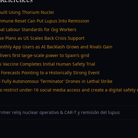
Built Using Thorium Nuclei
Immune Reset Can Put Lupus Into Remission
bal Labour Standards for Gig Workers
 Plans as US Scales Back Crisis Support
onthly App Users as AI Backlash Grows and Rivals Gain
vers first large-scale power to Spain’s grid
s Vaccine Completes Initial Human Safety Trial
orecasts Pointing to a Historically Strong Event
 Fully Autonomous ‘Terminator’ Drones in Lethal Strike
o restrict under-16 social media access and create a digital safety 
Primer reloj nuclear operativo & CAR-T y remisión del lupus