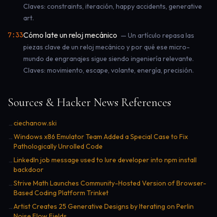
Claves: constraints, iteración, happy accidents, generative
art.
Cómo late un reloj mecánico
7:33
— Un artículo repasa las
piezas clave de un reloj mecánico y por qué ese micro-
mundo de engranajes sigue siendo ingeniería relevante.
Claves: movimiento, escape, volante, energía, precisión.
Sources & Hacker News References
ciechanow.ski
→
Windows x86 Emulator Team Added a Special Case to Fix
→
Pathologically Unrolled Code
LinkedIn job message used to lure developer into npm install
→
backdoor
Strive Math Launches Community-Hosted Version of Browser-
→
Based Coding Platform Trinket
Artist Creates 25 Generative Designs by Iterating on Perlin
→
Noise Flow Fields