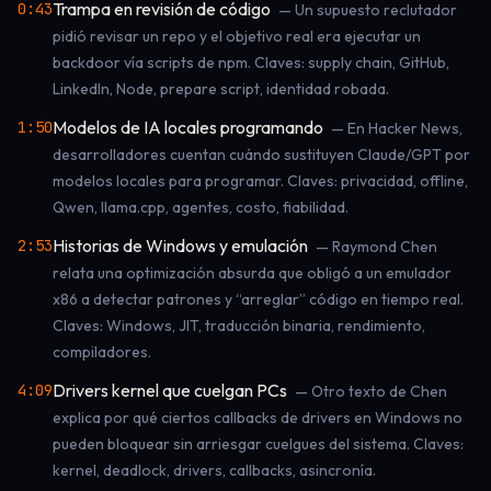
Trampa en revisión de código
0:43
— Un supuesto reclutador
pidió revisar un repo y el objetivo real era ejecutar un
backdoor vía scripts de npm. Claves: supply chain, GitHub,
LinkedIn, Node, prepare script, identidad robada.
Modelos de IA locales programando
1:50
— En Hacker News,
desarrolladores cuentan cuándo sustituyen Claude/GPT por
modelos locales para programar. Claves: privacidad, offline,
Qwen, llama.cpp, agentes, costo, fiabilidad.
Historias de Windows y emulación
2:53
— Raymond Chen
relata una optimización absurda que obligó a un emulador
x86 a detectar patrones y “arreglar” código en tiempo real.
Claves: Windows, JIT, traducción binaria, rendimiento,
compiladores.
Drivers kernel que cuelgan PCs
4:09
— Otro texto de Chen
explica por qué ciertos callbacks de drivers en Windows no
pueden bloquear sin arriesgar cuelgues del sistema. Claves:
kernel, deadlock, drivers, callbacks, asincronía.