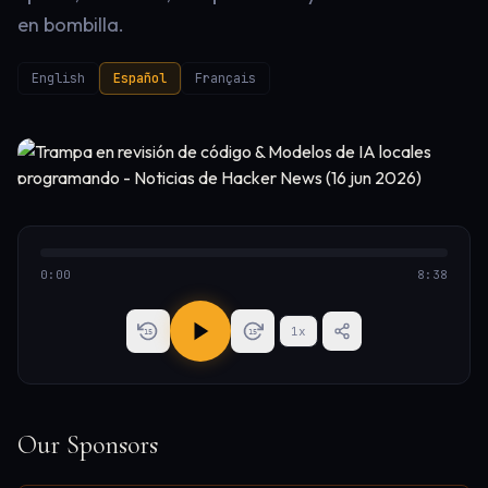
en bombilla.
English
Español
Français
0:00
8:38
1
x
15
15
Our Sponsors