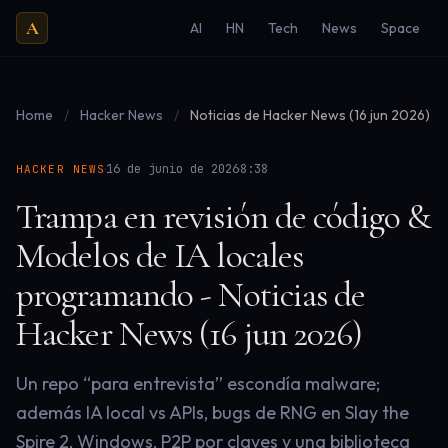
A
AI
HN
Tech
News
Space
Home
/
Hacker News
/
Noticias de Hacker News (16 jun 2026)
·
·
16 de junio de 2026
8:38
HACKER NEWS
Trampa en revisión de código &
Modelos de IA locales
programando - Noticias de
Hacker News (16 jun 2026)
Un repo “para entrevista” escondía malware;
además IA local vs APIs, bugs de RNG en Slay the
Spire 2, Windows, P2P por claves y una biblioteca