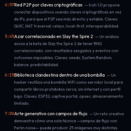
Red P2P por claves criptográficas
4:57
— Iroh 1.0 propone
conectar dispositivos usando claves criptográficas en vez
de IPs, para que el P2P sea más directo y estable. Claves:
QUIC, NAT traversal, relays, local-first, interoperabilidad.
Azar correlacionado en Slay the Spire 2
5:45
— Un análisis
acusa a la beta de Slay the Spire 2 de tener RNG
correlacionado, con resultados sesgados y eventos con
outcomes imposibles. Claves: seeds, System.Random,
balance, predictabilidad.
Biblioteca clandestina dentro de una bombilla
6:15
— Un
hacker reutiliza una bombilla WiFi como servidor local para
compartir libros prohibidos cerca, sin internet y con perfil
bajo. Claves: ESP32, captive portal, opsec, almacenamiento
limitado.
Arte generativo con campos de flujo
7:00
— Un reto creativo
demuestra cómo una sola técnica —campos de flujo con
Perlin noise— puede producir 25 imágenes muy distintas.