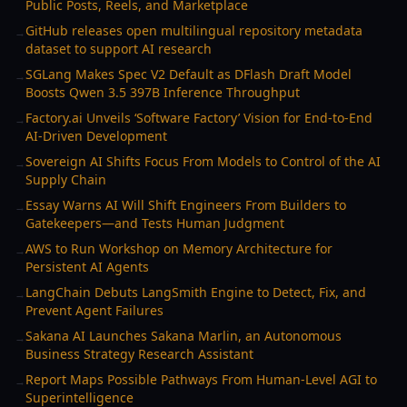
Public Posts, Reels, and Marketplace
GitHub releases open multilingual repository metadata
→
dataset to support AI research
SGLang Makes Spec V2 Default as DFlash Draft Model
→
Boosts Qwen 3.5 397B Inference Throughput
Factory.ai Unveils ‘Software Factory’ Vision for End-to-End
→
AI-Driven Development
Sovereign AI Shifts Focus From Models to Control of the AI
→
Supply Chain
Essay Warns AI Will Shift Engineers From Builders to
→
Gatekeepers—and Tests Human Judgment
AWS to Run Workshop on Memory Architecture for
→
Persistent AI Agents
LangChain Debuts LangSmith Engine to Detect, Fix, and
→
Prevent Agent Failures
Sakana AI Launches Sakana Marlin, an Autonomous
→
Business Strategy Research Assistant
Report Maps Possible Pathways From Human-Level AGI to
→
Superintelligence