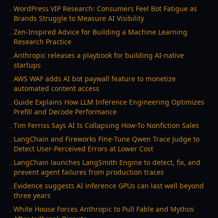
WordPress VIP Research: Consumers Feel Bot Fatigue as
→
Brands Struggle to Measure AI Visibility
Zen-Inspired Advice for Building a Machine Learning
→
Research Practice
Anthropic releases a playbook for building AI-native
→
startups
AWS WAF adds AI bot paywall feature to monetize
→
automated content access
Guide Explains How LLM Inference Engineering Optimizes
→
Prefill and Decode Performance
Tim Ferriss Says AI Is Collapsing How-To Nonfiction Sales
→
LangChain and Fireworks Fine-Tune Qwen Trace Judge to
→
Detect User-Perceived Errors at Lower Cost
LangChain launches LangSmith Engine to detect, fix, and
→
prevent agent failures from production traces
Evidence suggests AI inference GPUs can last well beyond
→
three years
White House Forces Anthropic to Pull Fable and Mythos
→