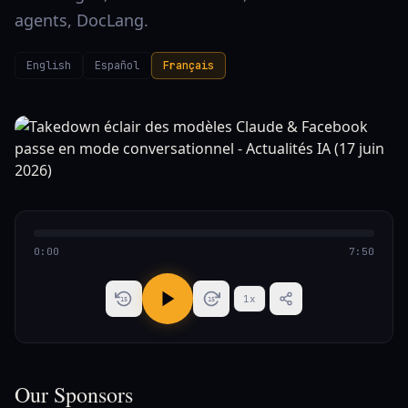
agents, DocLang.
English
Español
Français
0:00
7:50
1
x
15
15
Our Sponsors