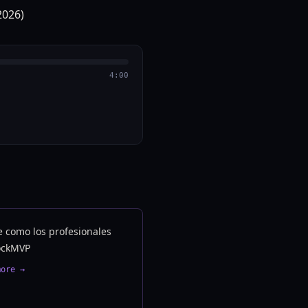
4:00
e como los profesionales
ockMVP
more →