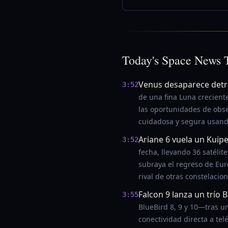
Today's Space News 
Venus desaparece detrás
3:52
de una fina Luna crecient
las oportunidades de obse
cuidadosa y segura usando
Ariane 6 vuela un Kuip
3:52
fecha, llevando 36 satéli
subraya el regreso de Eur
rival de otras constelacio
Falcon 9 lanza un trío 
3:55
BlueBird 8, 9 y 10—tras u
conectividad directa a tel