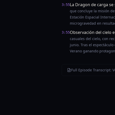
La Dragon de carga se 
3:55
que concluye la misión de
Estación Espacial Interna
microgravedad en resultad
Observación del cielo en
3:55
casuales del cielo, con re
junio. Tras el espectácul
Verano ganando protagoni
Full Episode Transcript: 