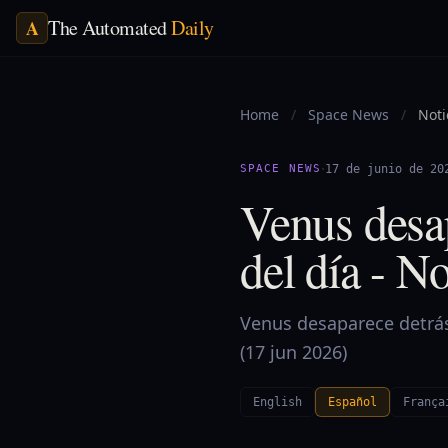
The Automated
Daily
A
Home
/
Space News
/
Noti
·
SPACE NEWS
17 de junio de 20
Venus desap
del día - N
Venus desaparece detrás 
(17 jun 2026)
English
Español
França