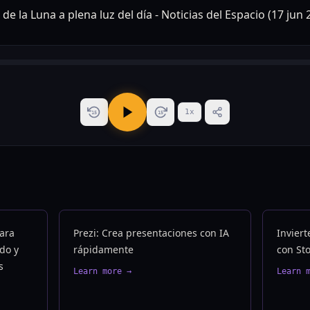
1
x
15
15
ara
Prezi: Crea presentaciones con IA
Inviert
do y
rápidamente
con St
s
Learn more →
Learn 