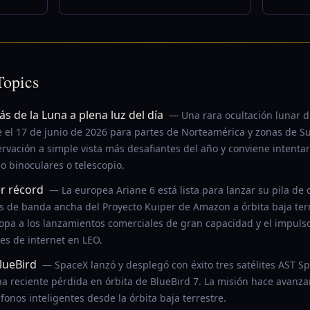
Topics
 de la Luna a plena luz del día
— Una rara ocultación lunar d
e el 17 de junio de 2026 para partes de Norteamérica y zonas de S
rvación a simple vista más desafiantes del año y conviene intenta
 binoculares o telescopio.
er récord
— La europea Ariane 6 está lista para lanzar su pila de 
tes de banda ancha del Proyecto Kuiper de Amazon a órbita baja ter
opa a los lanzamientos comerciales de gran capacidad y el impuls
nes de internet en LEO.
BlueBird
— SpaceX lanzó y desplegó con éxito tres satélites AST 
na reciente pérdida en órbita de BlueBird 7. La misión hace avanzar
éfonos inteligentes desde la órbita baja terrestre.