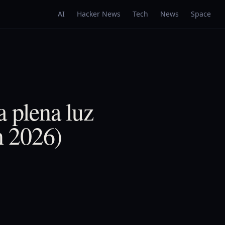
AI
Hacker News
Tech
News
Space
a plena luz
n 2026)