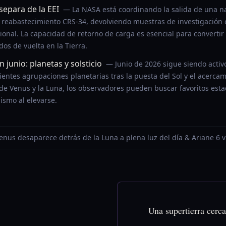
separa de la EEI
— La NASA está coordinando la salida de una 
 reabastecimiento CRS-34, devolviendo muestras de investigación c
cional. La capacidad de retorno de carga es esencial para converti
os de vuelta en la Tierra.
 junio: planetas y solsticio
— Junio de 2026 sigue siendo activ
cientes agrupaciones planetarias tras la puesta del Sol y el acercam
o de Venus y la Luna, los observadores pueden buscar favoritos est
smo al elevarse.
Venus desaparece detrás de la Luna a plena luz del día & Ariane 6 
Una supertierra cerca