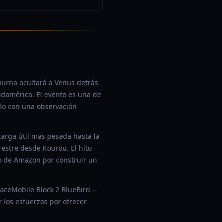
iurna ocultará a Venus detrás
udamérica. El evento es una de
rlo con una observación
carga útil más pesada hasta la
restre desde Kourou. El hito
o de Amazon por construir un
SpaceMobile Block 2 BlueBird—
 los esfuerzos por ofrecer